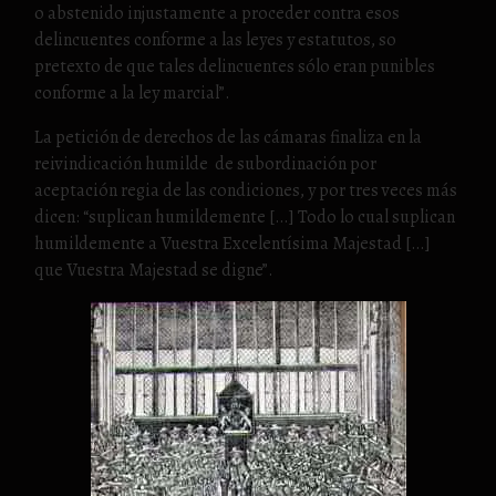
o abstenido injustamente a proceder contra esos
delincuentes conforme a las leyes y estatutos, so
pretexto de que tales delincuentes sólo eran punibles
conforme a la ley marcial”.
La petición de derechos de las cámaras finaliza en la
reivindicación humilde de subordinación por
aceptación regia de las condiciones, y por tres veces más
dicen: “suplican humildemente […] Todo lo cual suplican
humildemente a Vuestra Excelentísima Majestad […]
que Vuestra Majestad se digne”.