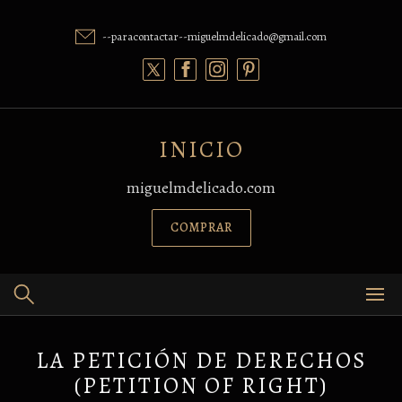
Skip
to
--paracontactar--miguelmdelicado@gmail.com
content
INICIO
miguelmdelicado.com
COMPRAR
LA PETICIÓN DE DERECHOS
(PETITION OF RIGHT)