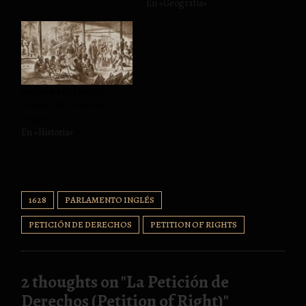
En «Geografía»
Esclavos en el nuevo
mundo… Sí, pero son
negros
En «Historia»
1628
PARLAMENTO INGLÉS
PETICIÓN DE DERECHOS
PETITION OF RIGHTS
2 thoughts on "
La Petición de
Derechos (Petition of Right)
"