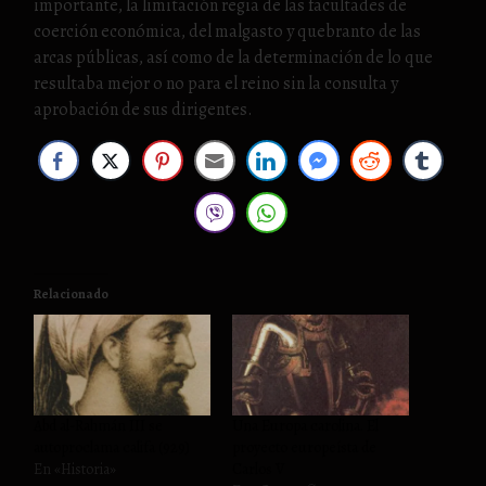
importante, la limitación regia de las facultades de
coerción económica, del malgasto y quebranto de las
arcas públicas, así como de la determinación de lo que
resultaba mejor o no para el reino sin la consulta y
aprobación de sus dirigentes.
Relacionado
Abd al-Rahmán III se
Una Europa carolina. El
autoproclama califa (929)
proyecto europeísta de
En «Historia»
Carlos V