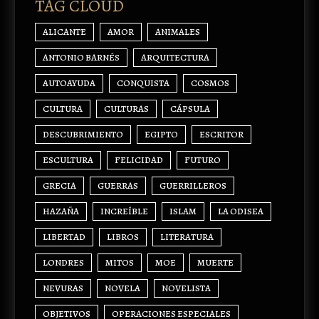
TAG CLOUD
ALICANTE
AMOR
ANIMALES
ANTONIO BARNÉS
ARQUITECTURA
AUTOAYUDA
CONQUISTA
COSMOS
CULTURA
CULTURAS
CÁPSULA
DESCUBRIMIENTO
EGIPTO
ESCRITOR
ESCULTURA
FELICIDAD
FUTURO
GRECIA
GUERRAS
GUERRILLEROS
HAZAÑA
INCREÍBLE
ISLAM
LA ODISEA
LIBERTAD
LIBROS
LITERATURA
LONDRES
MITOS
MOE
MUERTE
NEVURAS
NOVELA
NOVELISTA
OBJETIVOS
OPERACIONES ESPECIALES