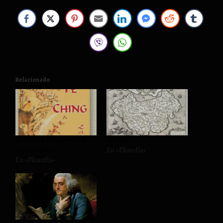
Relacionado
La utilidad del vacío en el
«Utopía».
camino del Tao
En «Filosofía»
En «Filosofía»