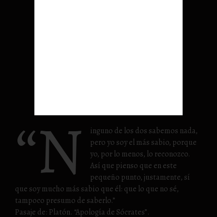
“N
inguno de los dos sabemos nada,
pero yo soy el más sabio, porque
yo, por lo menos, lo reconozco.
Así que pienso que en este
pequeño punto, justamente, sí
que soy mucho más sabio que él: que lo que no sé,
tampoco presumo de saberlo.”
Pasaje de: Platón. “Apología de Sócrates”.