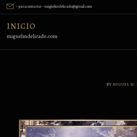
Skip
--paracontactar--miguelmdelicado@gmail.com
to
content
INICIO
miguelmdelicado.com
BY
MIGUEL M.