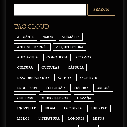
TAG CLOUD
ALICANTE
AMOR
ANIMALES
ANTONIO BARNÉS
ARQUITECTURA
AUTOAYUDA
CONQUISTA
COSMOS
CULTURA
CULTURAS
CÁPSULA
DESCUBRIMIENTO
EGIPTO
ESCRITOR
ESCULTURA
FELICIDAD
FUTURO
GRECIA
GUERRAS
GUERRILLEROS
HAZAÑA
INCREÍBLE
ISLAM
LA ODISEA
LIBERTAD
LIBROS
LITERATURA
LONDRES
MITOS