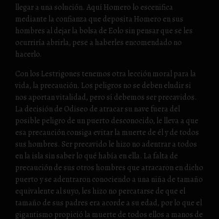
llegar a una solución. Aquí Homero lo escenifica
mediante la confianza que deposita Homero en sus
hombres al dejar la bolsa de Eolo sin pensar que se les
ocurriría abrirla, pese a haberles encomendado no
hacerlo.
Con los Lestrigones tenemos otra lección moral para la
vida, la precaución. Los peligros no se deben eludir si
nos aportan vitalidad, pero sí debemos ser precavidos.
La decisión de Odiseo de atracar su nave fuera del
posible peligro de un puerto desconocido, le lleva a que
esa precaución consiga evitar la muerte de él y de todos
sus hombres. Ser precavido le hizo no adentrar a todos
en la isla sin saber lo qué había en ella. La falta de
precaución de sus otros hombres que atracaron en dicho
puerto y se adentraron conociendo a una niña de tamaño
equivalente al suyo, les hizo no percatarse de que el
tamaño de sus padres era acorde a su edad, por lo que el
gigantismo propició la muerte de todos ellos a manos de