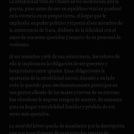
La estabilidad vital de Odiseo se vio modificada por la
guerra, pues antes de eso su equilibrio vital se ponderó
en la vivencia en su propia tierra, el hogar que le
implicaba un poder político y riqueza al ser miembro de
la aristocracia de Ítaca, disfrute de la felicidad con el
amor de sus seres queridos y respeto de su personal de
confianza.
Al ser miembro y jefe de esa aristocracia, los valores de
ello le implican en la obligación de ser guerrero y
hospitalario entre iguales. Esas obligaciones le
apartarán de la estabilidad inicial, dejando a un lado
todo lo querido para involuntariamente participar en
una guerra allende de los mares y tierras de su entorno.
Ese abandono le supone riesgos de muerte, de amenaza
para su hogar y estabilidad familiar y pérdida de sus
seres más queridos.
La
areté
del héroe queda de manifiesto por la descripción
que nos hace Homero de esas virtudes innatas de