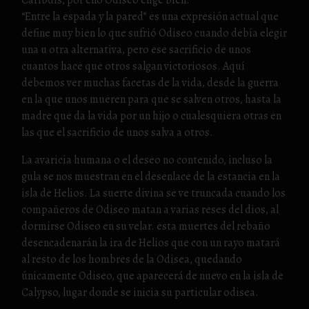
Caribdis, por ello Odiseo elige bien.
“Entre la espada y la pared” es una expresión actual que
define muy bien lo que sufrió Odiseo cuando debía elegir
una u otra alternativa, pero ese sacrificio de unos
cuantos hace que otros salgan victoriosos. Aquí
debemos ver muchas facetas de la vida, desde la guerra
en la que unos mueren para que se salven otros, hasta la
madre que da la vida por un hijo o cualesquiera otras en
las que el sacrificio de unos salva a otros.
La avaricia humana o el deseo no contenido, incluso la
gula se nos muestran en el desenlace de la estancia en la
isla de Helios. La suerte divina se ve truncada cuando los
compañeros de Odiseo matan a varias reses del dios, al
dormirse Odiseo en su velar. esta muertes del rebaño
desencadenarán la ira de Helios que con un rayo matará
al resto de los hombres de la Odisea, quedando
únicamente Odiseo, que aparecerá de nuevo en la isla de
Calypso, lugar donde se inicia su particular odisea.