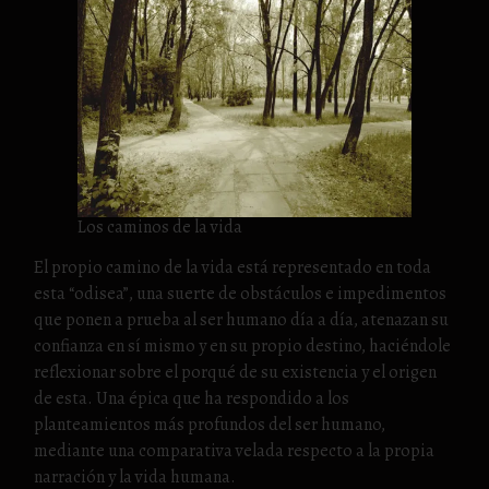
Los caminos de la vida
El propio camino de la vida está representado en toda
esta “odisea”, una suerte de obstáculos e impedimentos
que ponen a prueba al ser humano día a día, atenazan su
confianza en sí mismo y en su propio destino, haciéndole
reflexionar sobre el porqué de su existencia y el origen
de esta. Una épica que ha respondido a los
planteamientos más profundos del ser humano,
mediante una comparativa velada respecto a la propia
narración y la vida humana.