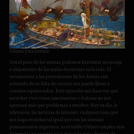
Odiseo y las sirenas
Con el paso de las sirenas podemos barruntar un escape
o alejamiento de las malas decisiones en la vida. El
avenimiento a las pretensiones de los demás aun
sabiendo de su falta de criterio nos puede llevar a
caminos equivocados. Este episodio nos hace ver que
escuchar y ver cosas innecesarias o dañinas no nos
aportará más que problemas a resolver. Hoy en día, la
televisión, las noticias de Internet, cualquier cosa que
nos haga escuchar (al igual que con las sirenas)
pensamientos negativos, es evitable (Odiseo emplea cera