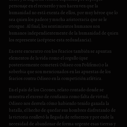
personaje en el recuerdo y nos hacen ven que la
humanidad no está exenta de ellos, por muy héroe que lo
sea quien los padece y mucha aristocracia que se le
otorgue. Al final, los sentimientos humanos son
humanos independientemente de la humanidad de quien
los represente (acéptese esta redundancia).
En este encuentro con los Feacios también se apuntan
elementos de la vida como el orgullo (que
posteriormente cometerá Odiseo con Polifemo) o la
soberbia que son mencionados en las apuestas de los
feacios contra Odiseo en la competición atlética.
En el país de los Cicones, relato contado donde se
muestra el exceso de confianza como falta de virtud,
Odiseo nos desvela cómo habiendo tenido ganada la
batalla, el hecho de quedar sus hombres disfrutando de
la victoria conllevó la llegada de refuerzos y por ende la
necesidad de abandonar de forma urgente esas tierras y