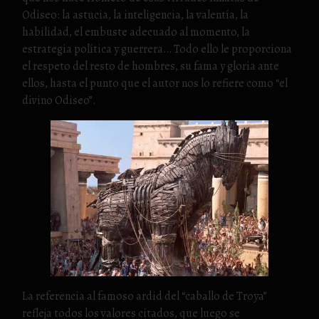
Odiseo: la astucia, la inteligencia, la valentía, la
habilidad, el embuste adecuado al momento, la
estrategia política y guerrera… Todo ello le proporciona
el respeto del resto de hombres, su fama y gloria ante
ellos, hasta el punto que el autor nos lo refiere como “el
divino Odiseo”.
La referencia al famoso ardid del “caballo de Troya”
refleja todos los valores citados, que luego se