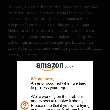
La
Arkhé
, la
Areté
, el bien y el mal, los pecados capitales,
los mitos… todo ello nos es presentado en
La Odisea
como valores o aspectos de la vida humana en una
recopilación escrita de la oralidad griega antigua.
Mediante una épica entretenida, una narración de la
“novela de novelas” que nos ahonda en lo más profundo
del ser humano, Homero consigue que la enseñanza
moral de las generaciones venideras quede establecida…
para quien las quiera asumir.