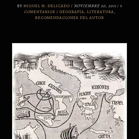
BY
MIGUEL M. DELICADO
/
NOVIEMBRE 20, 2011
/
6
COMENTARIOS
/
GEOGRAFÍA
,
LITERATURA
,
RECOMENDACIONES DEL AUTOR