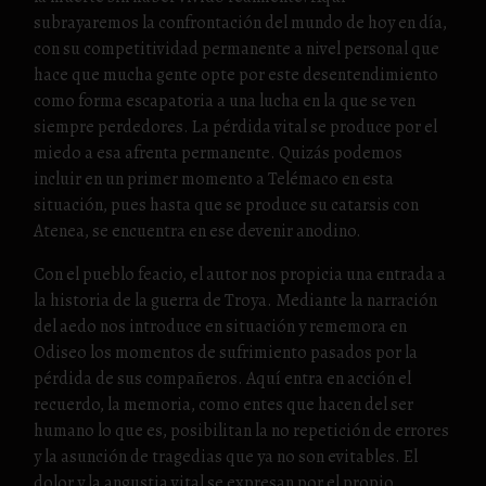
subrayaremos la confrontación del mundo de hoy en día,
con su competitividad permanente a nivel personal que
hace que mucha gente opte por este desentendimiento
como forma escapatoria a una lucha en la que se ven
siempre perdedores. La pérdida vital se produce por el
miedo a esa afrenta permanente. Quizás podemos
incluir en un primer momento a Telémaco en esta
situación, pues hasta que se produce su catarsis con
Atenea, se encuentra en ese devenir anodino.
Con el pueblo feacio, el autor nos propicia una entrada a
la historia de la guerra de Troya. Mediante la narración
del aedo nos introduce en situación y rememora en
Odiseo los momentos de sufrimiento pasados por la
pérdida de sus compañeros. Aquí entra en acción el
recuerdo, la memoria, como entes que hacen del ser
humano lo que es, posibilitan la no repetición de errores
y la asunción de tragedias que ya no son evitables. El
dolor y la angustia vital se expresan por el propio