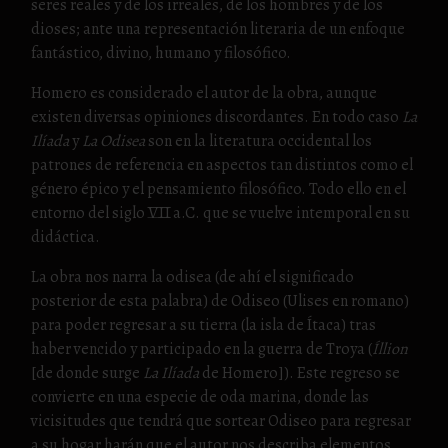
seres reales y de los irreales, de los hombres y de los
dioses; ante una representación literaria de un enfoque
fantástico, divino, humano y filosófico.
Homero es considerado el autor de la obra, aunque
existen diversas opiniones discordantes. En todo caso
La
Ilíada
y
La Odisea
son en la literatura occidental los
patrones de referencia en aspectos tan distintos como el
género épico y el pensamiento filosófico. Todo ello en el
entorno del siglo VII a.C. que se vuelve intemporal en su
didáctica.
La obra nos narra la odisea (de ahí el significado
posterior de esta palabra) de Odiseo (Ulises en romano)
para poder regresar a su tierra (la isla de Ítaca) tras
haber vencido y participado en la guerra de Troya (
Íllion
[de donde surge
La Ilíada
de Homero]). Este regreso se
convierte en una especie de oda marina, donde las
vicisitudes que tendrá que sortear Odiseo para regresar
a su hogar harán que el autor nos describa elementos