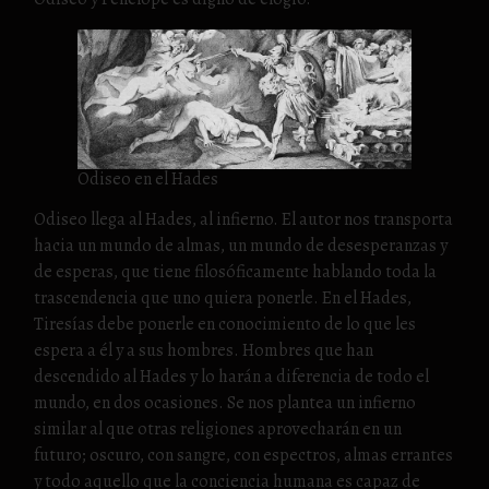
Odiseo en el Hades
Odiseo llega al Hades, al infierno. El autor nos transporta
hacia un mundo de almas, un mundo de desesperanzas y
de esperas, que tiene filosóficamente hablando toda la
trascendencia que uno quiera ponerle. En el Hades,
Tiresías debe ponerle en conocimiento de lo que les
espera a él y a sus hombres. Hombres que han
descendido al Hades y lo harán a diferencia de todo el
mundo, en dos ocasiones. Se nos plantea un infierno
similar al que otras religiones aprovecharán en un
futuro; oscuro, con sangre, con espectros, almas errantes
y todo aquello que la conciencia humana es capaz de