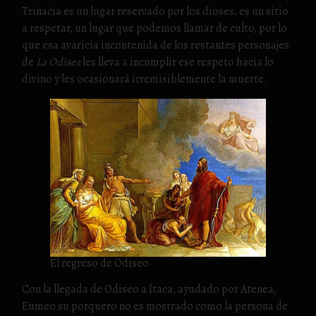
Trinacia es un lugar reservado por los dioses, es un sitio
a respetar, un lugar que podemos llamar de culto, por lo
que esa avaricia incontenida de los restantes personajes
de
La Odisea
les lleva a incumplir ese respeto hacia lo
divino y les ocasionará irremisiblemente la muerte.
El regreso de Odiseo
Con la llegada de Odiseo a Ítaca, ayudado por Atenea,
Eumeo su porquero no es mostrado como la persona de