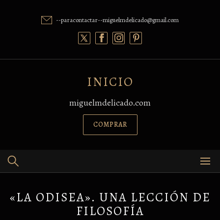
Skip
to
--paracontactar--miguelmdelicado@gmail.com
content
INICIO
miguelmdelicado.com
COMPRAR
«LA ODISEA». UNA LECCIÓN DE
FILOSOFÍA