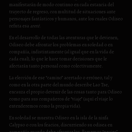
manifestarán de modo continuo en cada estancia del
trayecto de regreso, con multitud de situaciones ante
personajes fantásticos y humanos, ante los cuales Odiseo
refuta esa
areté
.
En el desarrollo de todas las aventuras que le devienen,
Odiseo debe afrontar los problemas en soledad o en
compañía, indistintamente (al igual que en la vida de
cada cual), lo que le hace tomar decisiones que le
afectarán tanto personal como colectivamente.
La elección de ese “camino” acertado o erróneo, tal y
como en la otra parte del mundo describe Lao Tse,
encauza el propio devenir de las cosas tanto para Odiseo
como para sus compañeros de “viaje” (aquí el viaje lo
entenderemos como la propia vida).
En soledad se muestra Odiseo en la isla de la ninfa
Calypso o con los feacios, discurriendo su odisea en
compañía cuando debe afrontar los, llamemos “peajes”