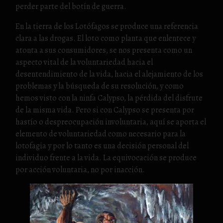
perder parte del botín de guerra.
En la tierra de los Lotófagos se produce una referencia
clara a las drogas. El loto como planta que enlentece y
atonta a sus consumidores, se nos presenta como un
aspecto vital de la voluntariedad hacia el
desentendimiento de la vida, hacia el alejamiento de los
problemas y la búsqueda de su resolución, y como
hemos visto con la ninfa Calypso, la pérdida del disfrute
de la misma vida. Pero si con Calypso se presenta por
hastío o despreocupación involuntaria, aquí se aporta el
elemento de voluntariedad como necesario para la
lotofagia y por lo tanto es una decisión personal del
individuo frente a la vida. La equivocación se produce
por acción voluntaria, no por inacción.