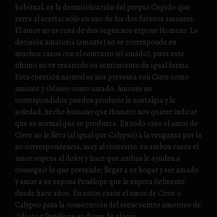
habitual, es la desmitificación del propio Cupido que
yerra al acertar sólo en uno de los dos futuros amantes.
El amor no es cosa de dos según nos expone Homero. La
decisión amatoria (amante) no se corresponde en
muchos casos con el contrario (el amado), pues este
último no ve resarcido su sentimiento de igual forma.
Esta cuestión natural se nos presenta con Circe como
amante y Odiseo como amado. Amores no
correspondidos pueden producir la nostalgia y la
soledad, hecho humano que Homero nos quiere indicar
que es normal que se produzca. En todo caso el amor de
Circe no le lleva (al igual que Calypso) a la venganza por la
no correspondencia, muy al contrario, en ambos casos el
amor supera al dolor y hace que ambas le ayuden a
conseguir lo que pretende; llegar a su hogar y ser amado
y amar a su esposa Penélope que le espera fielmente
desde hace años. En estos casos el amor de Circe o
Calypso para la consecución del reencuentro amoroso de
Odiseo y Penélope es digno de elogio.