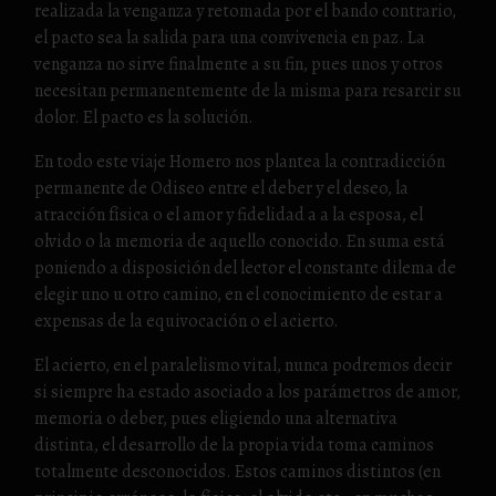
realizada la venganza y retomada por el bando contrario,
el pacto sea la salida para una convivencia en paz. La
venganza no sirve finalmente a su fin, pues unos y otros
necesitan permanentemente de la misma para resarcir su
dolor. El pacto es la solución.
En todo este viaje Homero nos plantea la contradicción
permanente de Odiseo entre el deber y el deseo, la
atracción física o el amor y fidelidad a a la esposa, el
olvido o la memoria de aquello conocido. En suma está
poniendo a disposición del lector el constante dilema de
elegir uno u otro camino, en el conocimiento de estar a
expensas de la equivocación o el acierto.
El acierto, en el paralelismo vital, nunca podremos decir
si siempre ha estado asociado a los parámetros de amor,
memoria o deber, pues eligiendo una alternativa
distinta, el desarrollo de la propia vida toma caminos
totalmente desconocidos. Estos caminos distintos (en