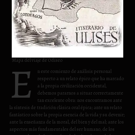
E
Mapa del viaje de Odiseo
n este comienzo de análisis personal
respecto a un relato épico que ha marcado
a la propia civilización occidental,
debemos pararnos a situar correctamente
tan excelente obra: nos encontramos ante
la síntesis de tradición clásica oral épica; ante un relato
fantástico sobre la propia esencia de la vida y su devenir;
ante la enseñanza de la moral, del bien y del mal; ante los
aspectos más fundamentales del ser humano, de los