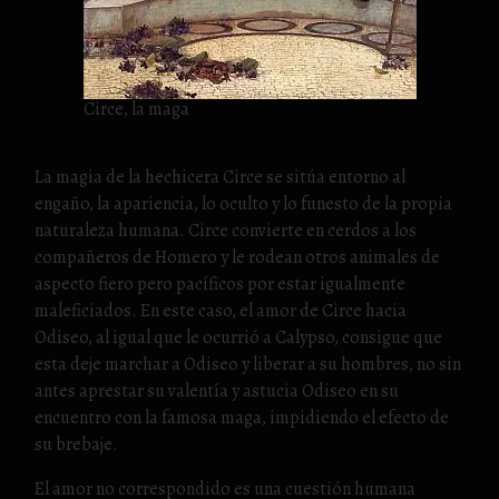
Circe, la maga
La magia de la hechicera Circe se sitúa entorno al
engaño, la apariencia, lo oculto y lo funesto de la propia
naturaleza humana. Circe convierte en cerdos a los
compañeros de Homero y le rodean otros animales de
aspecto fiero pero pacíficos por estar igualmente
maleficiados. En este caso, el amor de Circe hacia
Odiseo, al igual que le ocurrió a Calypso, consigue que
esta deje marchar a Odiseo y liberar a su hombres, no sin
antes aprestar su valentía y astucia Odiseo en su
encuentro con la famosa maga, impidiendo el efecto de
su brebaje.
El amor no correspondido es una cuestión humana