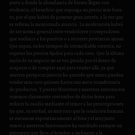
parte a donde la abundancia de bienes llegue con
evidencia, el beneficio que suponga un precio más bara-
to, por el que habrá de ponerse gran interés, a la vez que
se refrena la mencionada avaricia. La moderación habrá
de ser norma general entre vendedores y compradores
que suelan ir a los puertos o a recorrer provincias ajenas.
Que sepan, en los tiempos de irremediable carestía, no
superar los precios fijados para cada cosa. Que la última
razón de su negocio no se vea guiada por el deseo de
acaparar o de comprar aquí para vender allá, ya que
nuestra perspicaz justicia ha querido que nunca puedan
vender más caro quienes hacen una mera transferencia
de productos. Y puesto Nosotros y nuestros antecesores
tenemos claramente costumbre de dictar leyes para
reducir la osadía mediante el temor a las prescripciones
(ya que, en verdad, es muy raro que la condición humana
se encamine espontáneamente al bien y el muy justo
temor a nuestros funcionarios ha resultado siempre un
preceptor que lleva al hombre a inclinarse a la