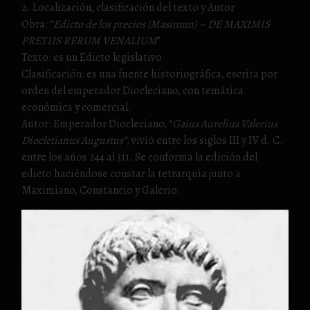
2. Localización, clasificación del texto y Autor
Obra: “
Edicto de los precios (Masimun) – DE MAXIMIS
PRETIIS RERUM VENALIUM
”
Texto: es un Edicto legislativo.
Clasificación: es una fuente historiográfica, escrita por
orden del emperador Diocleciano, con temática
económica y comercial.
Autor: Emperador Diocleciano, “
Gaius Aurelius Valerius
Diocletianus Augustus”
, vivió entre los siglos III y IV d. C.
entre los años 244 al 311. Se conforma la edición del
edicto haciéndose constar la tetrarquía junto a
Maximiano, Constancio y Galerio.