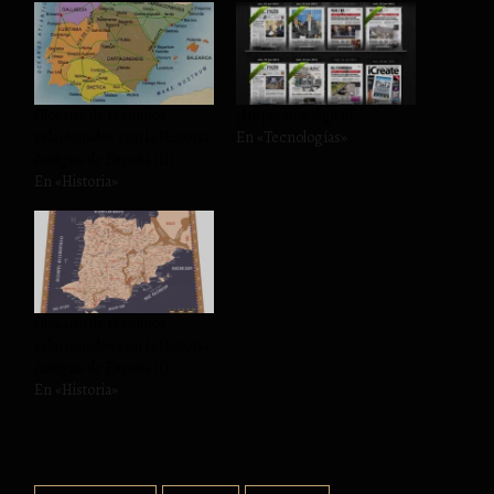
Glosario de términos
¿Impreso o digital?
relacionados con la Historia
En «Tecnologías»
Antigua de España (II)
En «Historia»
Glosario de términos
relacionados con la Historia
Antigua de España (I)
En «Historia»