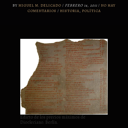
BY
MIGUEL M. DELICADO
/
FEBRERO 14, 2011
/
NO HAY
COMENTARIOS
/
HISTORIA
,
POLÍTICA
Edicto de los precios máximos de
Diocleciano. Berlín.