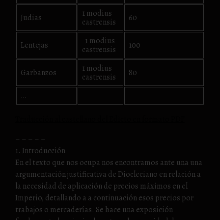
1 modius
Judias
60
castrensis
1 modius
Lentejas
100
castrensis
1 modius
Garbanzos
80
castrensis
…
Traducción al castellano del Edicto en formato PDF
– – – – –
1. Introducción
En el texto que nos ocupa nos encontramos ante una una
argumentación justificativa de Diocleciano en relación a
la necesidad de aplicación de precios máximos en el
Imperio, detallando a a continuación esos precios por
trabajos o mercaderías. Se hace una exposición