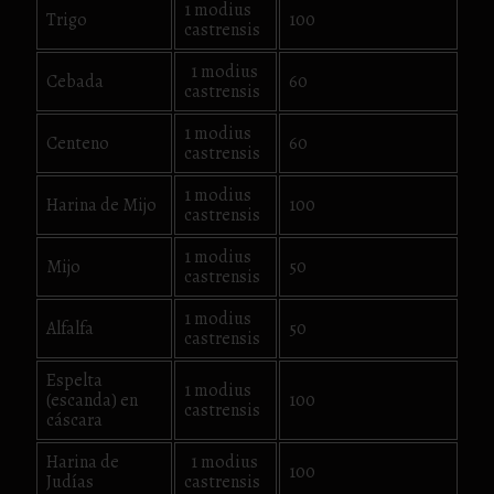
1 modius
Trigo
100
castrensis
1 modius
Cebada
60
castrensis
1 modius
Centeno
60
castrensis
1 modius
Harina de Mijo
100
castrensis
1 modius
Mijo
50
castrensis
1 modius
Alfalfa
50
castrensis
Espelta
1 modius
(escanda) en
100
castrensis
cáscara
Harina de
1 modius
100
Judías
castrensis