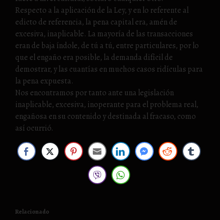
Respecto a la aplicación de la Ley, y en lo referente al
edicto de referencia, la pena capital era, amén de
excesiva, inaplicable. La mayoría de las transacciones
eran de baja índole, de tú a tú, entre particulares, por lo
que el engaño era posible, la demanda difícil de
demostrar, y las cuantías en muchos casos ridículas para
la pena expuesta.
Nos encontramos por tanto ante una legislación
inaplicable, excesiva, inoperante para el problema real,
engañosa en su contenido y destinada al fracaso, como
así ocurrió.
Relacionado