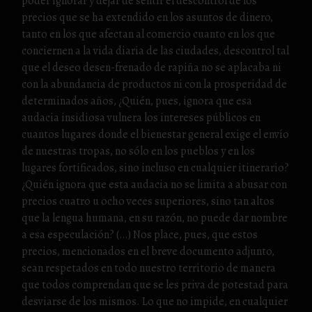
poder ignorar y dejar de sentir el descontrol de los
precios que se ha extendido en los asuntos de dinero,
tanto en los que afectan al comercio cuanto en los que
conciernen a la vida diaria de las ciudades, descontrol tal
que el deseo desen-frenado de rapiña no se aplacaba ni
con la abundancia de productos ni con la prosperidad de
determinados años, ¿Quién, pues, ignora que esa
audacia insidiosa vulnera los intereses públicos en
cuantos lugares donde el bienestar general exige el envío
de nuestras tropas, no sólo en los pueblos y en los
lugares fortificados, sino incluso en cualquier itinerario?
¿Quién ignora que esta audacia no se limita a abusar con
precios cuatro u ocho veces superiores, sino tan altos
que la lengua humana, en su razón, no puede dar nombre
a esa especulación? (…) Nos place, pues, que estos
precios, mencionados en el breve documento adjunto,
sean respetados en todo nuestro territorio de manera
que todos comprendan que se les priva de potestad para
desviarse de los mismos. Lo que no impide, en cualquier