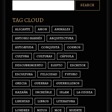
TAG CLOUD
ALICANTE
AMOR
ANIMALES
ANTONIO BARNÉS
ARQUITECTURA
AUTOAYUDA
CONQUISTA
COSMOS
CULTURA
CULTURAS
CÁPSULA
DESCUBRIMIENTO
EGIPTO
ESCRITOR
ESCULTURA
FELICIDAD
FUTURO
GRECIA
GUERRAS
GUERRILLEROS
HAZAÑA
INCREÍBLE
ISLAM
LA ODISEA
LIBERTAD
LIBROS
LITERATURA
LONDRES
MITOS
MOE
MUERTE