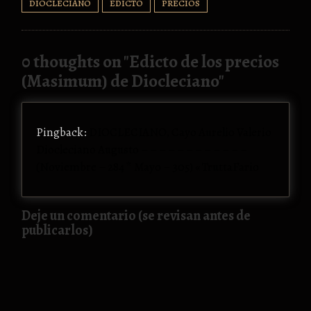
DIOCLECIANO
EDICTO
PRECIOS
0 thoughts on "
Edicto de los precios
(Masimum) de Diocleciano
"
Pingback:
DIOCLECIANO, Cayo Aurelio Valerio
Diocleciano Augusto – – – – – – – – – – – –
(Noviembre – 284 * Mayo – 305) « TruttaFario
Deje un comentario (se revisan antes de
publicarlos)