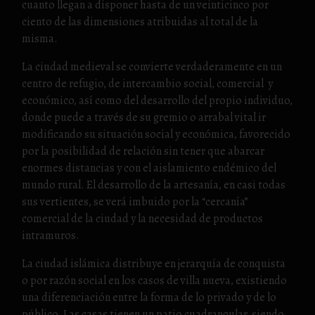
cuanto llegan a disponer hasta de un veinticinco por
ciento de las dimensiones atribuidas al total de la
misma.
La ciudad medieval se convierte verdaderamente en un
centro de refugio, de intercambio social, comercial y
económico, así como del desarrollo del propio individuo,
donde puede a través de su gremio o arrabal vital ir
modificando su situación social y económica, favorecido
por la posibilidad de relación sin tener que abarcar
enormes distancias y con el aislamiento endémico del
mundo rural. El desarrollo de la artesanía, en casi todas
sus vertientes, se verá imbuido por la “cercanía”
comercial de la ciudad y la necesidad de productos
intramuros.
La ciudad islámica distribuye en jerarquía de conquista
o por razón social en los casos de villa nueva, existiendo
una diferenciación entre la forma de lo privado y de lo
público. Las casas tienen un patio cuadrangular, siendo