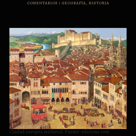
COMENTARIOS
/
GEOGRAFÍA
,
HISTORIA
Ciudad europea medieval. Fuente: ediciona.com