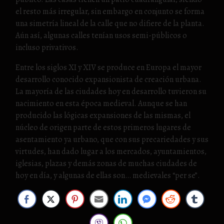
el resto más irregular, sin embargo en conjunto se forma
una simetría lineal de la calle que no difiere de la planta.
Aún así, algunas calles tenían usos semi-públicos o
incluso privativos.
Entre los siglos XI y XIV se produce en Europa el mayor
desarrollo conocido expansionista de creación urbana.
La mayoría de las ciudades hoy en desarrollo tuvieron su
nacimiento en esta época medieval. Aunque se han
producido las lógicas expansiones de las mismas, el
núcleo de origen parte de estos primeros lugares de
asentamiento ya urbano, que con sus precariedades y sus
virtudes, han dado lugar a los mercados, ayuntamientos,
iglesias, plazas y demás zonas de muchas ciudades de
hoy en día, y algunas de ellas son… medievales “per se”.