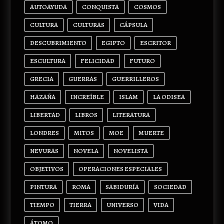
AUTOAYUDA
CONQUISTA
COSMOS
CULTURA
CULTURAS
CÁPSULA
DESCUBRIMIENTO
EGIPTO
ESCRITOR
ESCULTURA
FELICIDAD
FUTURO
GRECIA
GUERRAS
GUERRILLEROS
HAZAÑA
INCREÍBLE
ISLAM
LA ODISEA
LIBERTAD
LIBROS
LITERATURA
LONDRES
MITOS
MOE
MUERTE
NEVURAS
NOVELA
NOVELISTA
OBJETIVOS
OPERACIONES ESPECIALES
PINTURA
ROMA
SABIDURÍA
SOCIEDAD
TIEMPO
TIERRA
UNIVERSO
VIDA
ÁTOMO