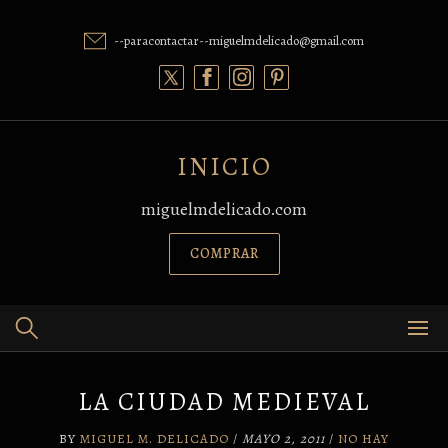
Skip
to
--paracontactar--miguelmdelicado@gmail.com
content
INICIO
miguelmdelicado.com
COMPRAR
LA CIUDAD MEDIEVAL
BY
MIGUEL M. DELICADO
/
MAYO 2, 2011
/
NO HAY