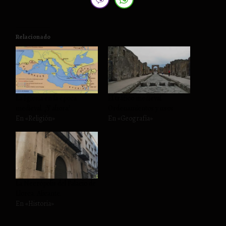
Relacionado
La Iglesia en la época
El tráfico medieval.
medieval. ¿Y ahora?
Ordenamientos y usos
En «Religión»
En «Geografía»
La Necrópolis del Palacio de
Llorca. Alicante.
En «Historia»