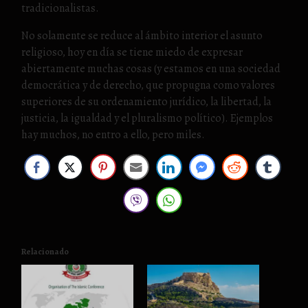
tradicionalistas.
No solamente se reduce al ámbito interior el asunto
religioso, hoy en día se tiene miedo de expresar
abiertamente muchas cosas (y estamos en una sociedad
democrática y de derecho, que propugna como valores
superiores de su ordenamiento jurídico, la libertad, la
justicia, la igualdad y el pluralismo político). Ejemplos
hay muchos, no entro a ello, pero miles.
Relacionado