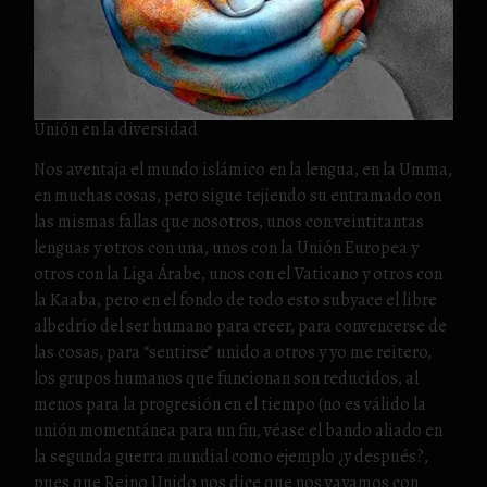
Unión en la diversidad
Nos aventaja el mundo islámico en la lengua, en la Umma,
en muchas cosas, pero sigue tejiendo su entramado con
las mismas fallas que nosotros, unos con veintitantas
lenguas y otros con una, unos con la Unión Europea y
otros con la Liga Árabe, unos con el Vaticano y otros con
la Kaaba, pero en el fondo de todo esto subyace el libre
albedrío del ser humano para creer, para convencerse de
las cosas, para “sentirse” unido a otros y yo me reitero,
los grupos humanos que funcionan son reducidos, al
menos para la progresión en el tiempo (no es válido la
unión momentánea para un fin, véase el bando aliado en
la segunda guerra mundial como ejemplo ¿y después?,
pues que Reino Unido nos dice que nos vayamos con