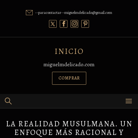
Skip
to
--paracontactar--miguelmdelicado@gmail.com
content
INICIO
miguelmdelicado.com
COMPRAR
LA REALIDAD MUSULMANA. UN
ENFOQUE MÁS RACIONAL Y