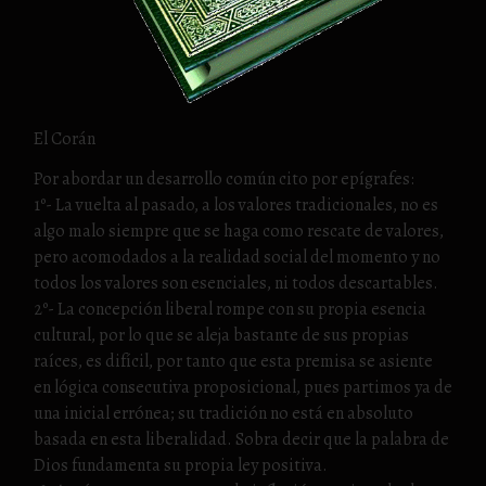
El Corán
Por abordar un desarrollo común cito por epígrafes:
1º- La vuelta al pasado, a los valores tradicionales, no es
algo malo siempre que se haga como rescate de valores,
pero acomodados a la realidad social del momento y no
todos los valores son esenciales, ni todos descartables.
2º- La concepción liberal rompe con su propia esencia
cultural, por lo que se aleja bastante de sus propias
raíces, es difícil, por tanto que esta premisa se asiente
en lógica consecutiva proposicional, pues partimos ya de
una inicial errónea; su tradición no está en absoluto
basada en esta liberalidad. Sobra decir que la palabra de
Dios fundamenta su propia ley positiva.