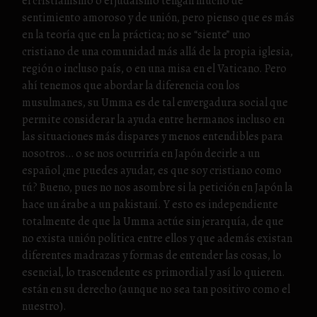
el cristianismo o el judaísmo tengan mucho de
sentimiento amoroso y de unión, pero pienso que es más
en la teoría que en la práctica; no se “siente” uno
cristiano de una comunidad más allá de la propia iglesia,
región o incluso país, o en una misa en el Vaticano. Pero
ahí tenemos que abordar la diferencia con los
musulmanes, su Umma es de tal envergadura social que
permite considerar la ayuda entre hermanos incluso en
las situaciones más dispares y menos entendibles para
nosotros… o se nos ocurriría en Japón decirle a un
español ¿me puedes ayudar, es que soy cristiano como
tú? Bueno, pues no nos asombre si la petición en Japón la
hace un árabe a un pakistaní. Y esto es independiente
totalmente de que la Umma actúe sin jerarquía, de que
no exista unión política entre ellos y que además existan
diferentes madrazas y formas de entender las cosas, lo
esencial, lo trascendente es primordial y así lo quieren.
están en su derecho (aunque no sea tan positivo como el
nuestro).