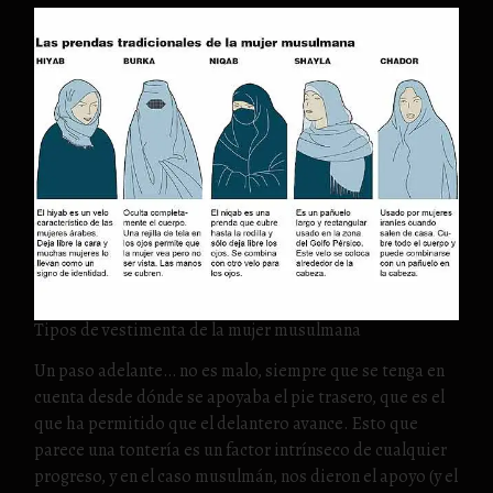
Tipos de vestimenta de la mujer musulmana
Un paso adelante… no es malo, siempre que se tenga en
cuenta desde dónde se apoyaba el pie trasero, que es el
que ha permitido que el delantero avance. Esto que
parece una tontería es un factor intrínseco de cualquier
progreso, y en el caso musulmán, nos dieron el apoyo (y el