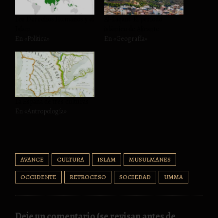
Los Derechos Humanos y el
Al-Laqant. El período
Islam
islámico de Alicante
En «Política»
En «Geografía»
La España de tres culturas
En «Antropología»
AVANCE
CULTURA
ISLAM
MUSULMANES
OCCIDENTE
RETROCESO
SOCIEDAD
UMMA
Deje un comentario (se revisan antes de