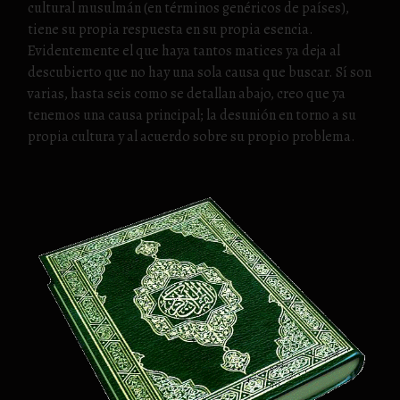
cultural musulmán (en términos genéricos de países),
tiene su propia respuesta en su propia esencia.
Evidentemente el que haya tantos matices ya deja al
descubierto que no hay una sola causa que buscar. Sí son
varias, hasta seis como se detallan abajo, creo que ya
tenemos una causa principal; la desunión en torno a su
propia cultura y al acuerdo sobre su propio problema.