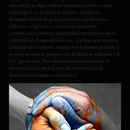
entender]), no lleva a efecto una unión islámica como
sería lógico. La realidad es un vasto ámbito de;
desunión; luchas de poder; existencia de facciones
radicales, religiosas y económicas; emporios
económicos y pobreza; ambiciones territoriales; multi-
culturalidad; desigualdad social… y aclaro, que no estoy
hablando de Occidente, aunque nos hayamos perdido, y
si es así es normal, porque todo lo dicho es aplicable a la
U.E. igualmente. Por tanto no estamos hablando de
diversidad en la unidad, sino de diversidad en la
desunión musulmana u occidental.