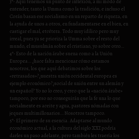
3º- Aquí tenemos un punto de inflexión, a mi modo de
entender, tanto la Umma como la tradición, e incluso el
Corán basan ese socialismo en un reparto de riqueza, en
la ayuda de unos a otros, en fundamentarse en el bien, en
castigar el mal, etcétera. Todo muy idílico pero muy
irreal, pues ya se prioriza la Umma sobre el resto del
mundo, el musulmán sobre el cristiano, yo sobre otro…
4º- Esto de la nación árabe suena como a la Unión
Europea… ¿hace falta mencionar cómo estamos
nosotros, los que aquí debatimos sobre los
«retrasados»?¿nuestra unión occidental europea es
ejemplo económico?¿social de unión entre un alemán y
un español? Yo no lo creo, y creo que la «nación árabe»
tampoco, por eso no conseguirán que la fe una lo que
socialmente es aceite y agua, pastores nómadas con
jeques multimillonarios… Nosotros tampoco.
5º- El primero de su esencia. Adaptarse al mundo
económico actual, a la cultura del siglo XXI podría
darles un paso adelante, pero también les traería los