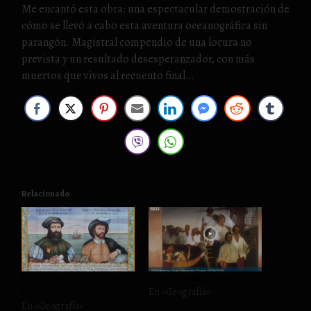
Me encantó esta obra: una espectacular demostración de
cómo se llevó a cabo esta aventura oceanográfica sin
parangón. Magistral compendio de una locura no
prevista y un resultado desesperanzador, con más
muertos que vivos al recuento final…
Relacionado
El proceso a Juan Sebastián
Juan Sebastián Elcano
Elcano
En «Geografía»
En «Geografía»