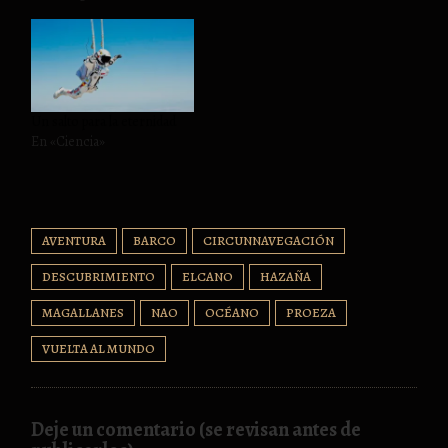
Un salto para la eternidad
En «Ciencia»
AVENTURA
BARCO
CIRCUNNAVEGACIÓN
DESCUBRIMIENTO
ELCANO
HAZAÑA
MAGALLANES
NAO
OCÉANO
PROEZA
VUELTA AL MUNDO
Deje un comentario (se revisan antes de