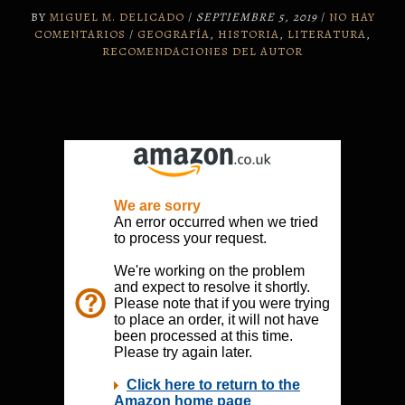
BY
MIGUEL M. DELICADO
/
SEPTIEMBRE 5, 2019
/
NO HAY
COMENTARIOS
/
GEOGRAFÍA
,
HISTORIA
,
LITERATURA
,
RECOMENDACIONES DEL AUTOR