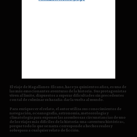
El viaje de Magallanes-Elcano, hace ya quinientos años, es una de
las más emocionantes aventuras de la historia. Sus protagonistas
viven al límite, dispuestos a superar dificultades sin precedentes
con tal de culminar su hazaña: dar la vuelta al mundo.
Para enriquecer el relato, el autor utiliza sus conocimientos de
navegación, oceanografía, astronomía, meteorología y
climatología para exponer las asombrosas circunstancias de uno
de los viajes más difíciles de la historia: una «aventura histórica»,
porque todo lo que se narra corresponde a hechos reales y
sobrepasa a cualquier relato de ficción.