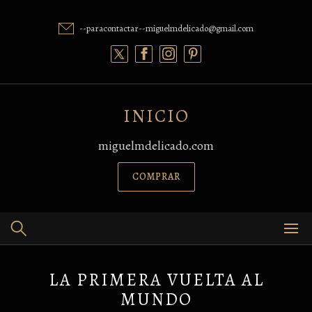
Skip
to
--paracontactar--miguelmdelicado@gmail.com
content
INICIO
miguelmdelicado.com
COMPRAR
LA PRIMERA VUELTA AL
MUNDO