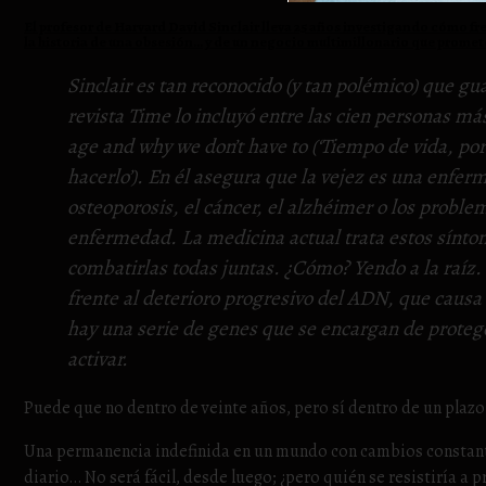
El profesor de Harvard David Sinclair lleva 25 años investigando cómo fr
la historia de una obsesión… y de un negocio multimillonario que promet
Sinclair es tan reconocido (y tan polémico) que gu
revista
Time
lo incluyó entre las cien personas má
age and why we don’t have to
(‘Tiempo de vida, po
hacerlo’). En él asegura que la vejez es una enferm
osteoporosis, el cáncer, el alzhéimer o los proble
enfermedad. La medicina actual trata estos síntom
combatirlas todas juntas. ¿Cómo? Yendo a la raíz
frente al deterioro progresivo del ADN, que causa 
hay una serie de genes que se encargan de protege
activar.
Puede que no dentro de veinte años, pero sí dentro de un plaz
Una permanencia indefinida en un mundo con cambios constantes
diario… No será fácil, desde luego; ¿pero quién se resistiría a 