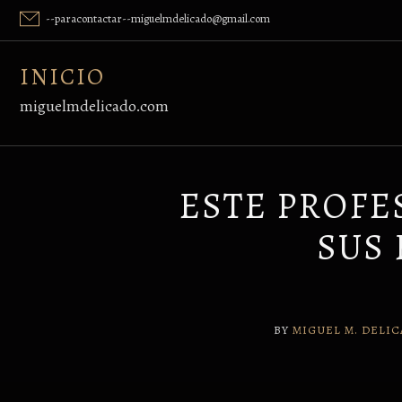
Skip
--paracontactar--miguelmdelicado@gmail.com
to
content
INICIO
miguelmdelicado.com
ESTE PROFE
SUS 
BY
MIGUEL M. DELI