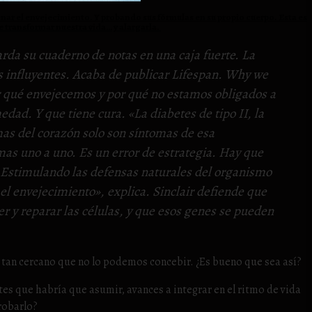
enar el envejecimiento. Y probando sus fórmulas en su propio cuerpo. Esta es
e transformar nuestra vida… y alargarla.
arda su cuaderno de notas en una caja fuerte. La
s influyentes. Acaba de publicar
Lifespan. Why we
r qué envejecemos y por qué no estamos obligados a
edad. Y que tiene cura. «La diabetes de tipo II, la
mas del corazón solo son síntomas de esa
as uno a uno. Es un error de estrategia. Hay que
. Estimulando las defensas naturales del organismo
el envejecimiento», explica. Sinclair defiende que
r y reparar las células, y que esos genes se pueden
o tan cercano que no lo podemos concebir. ¿Es bueno que sea así?
 que habría que asumir, avances a integrar en el ritmo de vida
probarlo?