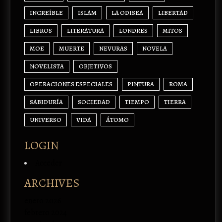
INCREÍBLE
ISLAM
LA ODISEA
LIBERTAD
LIBROS
LITERATURA
LONDRES
MITOS
MOE
MUERTE
NEVURAS
NOVELA
NOVELISTA
OBJETIVOS
OPERACIONES ESPECIALES
PINTURA
ROMA
SABIDURÍA
SOCIEDAD
TIEMPO
TIERRA
UNIVERSO
VIDA
ÁTOMO
LOGIN
Acceder
ARCHIVES
enero 2026
febrero 2024