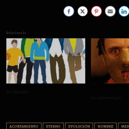
Relacionado
La juventud como estado de ánimo
«Yo no invento nada. To
En «Filosofía»
real»
En «Antropología»
ACORTAMIENTO
ETERNO
EVOLUCIÓN
HOMBRE
MED