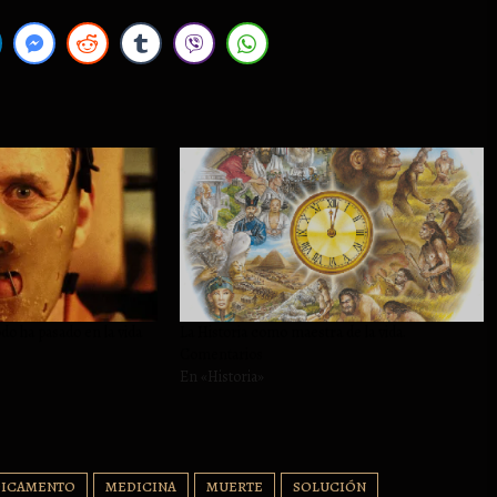
do ha pasado en la vida
La Historia como maestra de la vida.
Comentarios
En «Historia»
ICAMENTO
MEDICINA
MUERTE
SOLUCIÓN