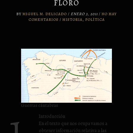
FLORO
BY
MIGUEL M. DELICADO
/
ENERO 3, 2011
/
NO HAY
COMENTARIOS
/
HISTORIA
,
POLÍTICA
1.
Guerras cántabras
Introducción
En el texto que nos ocupa vamos a
obtener información relativa a las