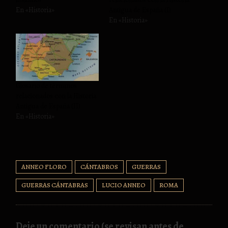
En «Historia»
Antigua de España (I)
En «Historia»
Glosario de términos
relacionados con la Historia
Antigua de España (II)
En «Historia»
ANNEO FLORO
CÁNTABROS
GUERRAS
GUERRAS CÁNTABRAS
LUCIO ANNEO
ROMA
Deje un comentario (se revisan antes de