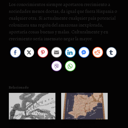
Los conocimientos siempre aportaron crecimiento a
sociedades menos doctas, da igual que fuera Hispania o
cualquier otra. Si actualmente cualquier país potencial
colonizara una región del amazonas inexplorada,
aportaría cosas buenas y malas. Culturalmente y en
crecimiento sería insensato negar la mayor.
Relacionado
La forma de combatir de los
Glosario de términos
lusitanos
relacionados con la Historia