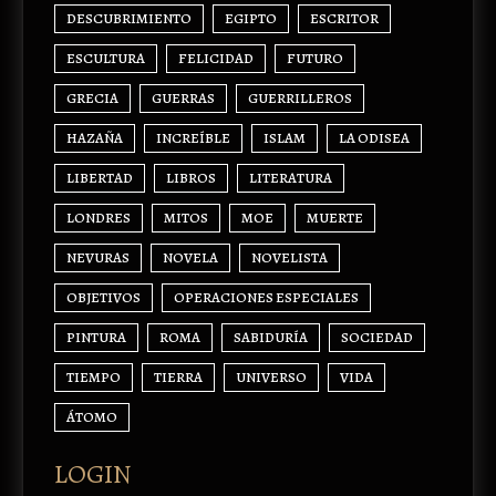
DESCUBRIMIENTO
EGIPTO
ESCRITOR
ESCULTURA
FELICIDAD
FUTURO
GRECIA
GUERRAS
GUERRILLEROS
HAZAÑA
INCREÍBLE
ISLAM
LA ODISEA
LIBERTAD
LIBROS
LITERATURA
LONDRES
MITOS
MOE
MUERTE
NEVURAS
NOVELA
NOVELISTA
OBJETIVOS
OPERACIONES ESPECIALES
PINTURA
ROMA
SABIDURÍA
SOCIEDAD
TIEMPO
TIERRA
UNIVERSO
VIDA
ÁTOMO
LOGIN