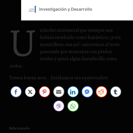
U
n hecho existencial que siempre nos
habían inculcado como fantástico; ¡y era
maravilloso aun así!: unicornios al trote
paseando por montañas con prados
verdes y quizá algún duendecillo como
jockey
…
Tomen buena nota… Estábamos tan equivocados.
Relacionado