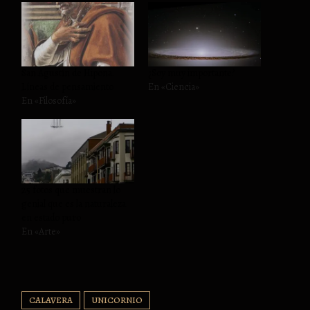
San Agustín de Hipona.
¿Soy muy importante?
Líneas de pensamiento
En «Ciencia»
En «Filosofía»
25 fotos que muestran lo
genial que es la naturaleza
en estado puro
En «Arte»
CALAVERA
UNICORNIO