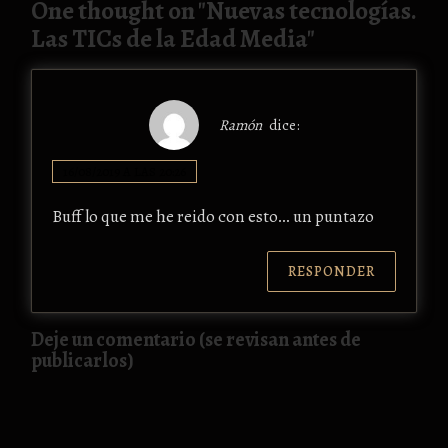
One thought on "
Nuevas tecnologías.
Las TICs de la Edad Media
"
Ramón
dice:
16/08/2019 A LAS 20:26
Buff lo que me he reido con esto… un puntazo
RESPONDER
Deje un comentario (se revisan antes de
publicarlos)