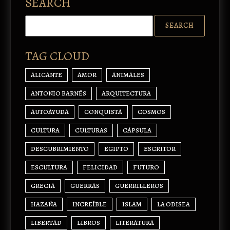
SEARCH
TAG CLOUD
ALICANTE
AMOR
ANIMALES
ANTONIO BARNÉS
ARQUITECTURA
AUTOAYUDA
CONQUISTA
COSMOS
CULTURA
CULTURAS
CÁPSULA
DESCUBRIMIENTO
EGIPTO
ESCRITOR
ESCULTURA
FELICIDAD
FUTURO
GRECIA
GUERRAS
GUERRILLEROS
HAZAÑA
INCREÍBLE
ISLAM
LA ODISEA
LIBERTAD
LIBROS
LITERATURA