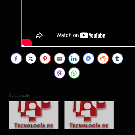
Relacionado
“Las nuevas tecnologías
Nuevas tecnologías. TICs y