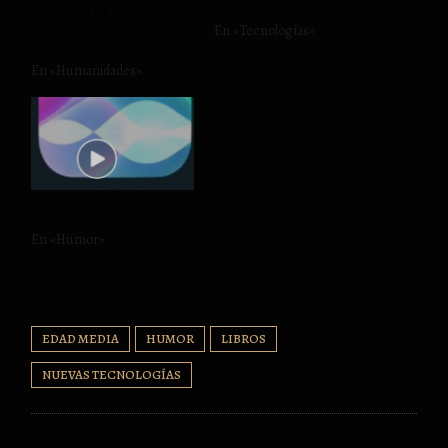
aplicadas a las
periodismo
Humanidades” de Javier
En «Tecnologías»
Varela
En «Humanidades»
Siri y un niño de 4 años… Lío
asegurado.
En «Humor»
EDAD MEDIA
HUMOR
LIBROS
NUEVAS TECNOLOGÍAS