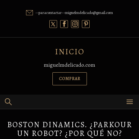
Skip
to
--paracontactar--miguelmdelicado@gmail.com
content
INICIO
miguelmdelicado.com
COMPRAR
BOSTON DINAMICS. ¿PARKOUR
UN ROBOT? ¿POR QUÉ NO?