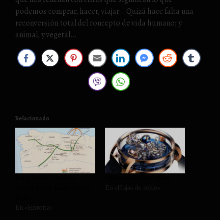
podemos comprar, hacer, viajar… Quizá hace falta una
reconversión total del concepto de vida humano; y
animal, y vegetal…
Relacionado
Las guerras cántabras
Operación «Tourbillon»
contra Roma. Lucio Anneo
En «Hojas de roble»
Floro
En «Historia»