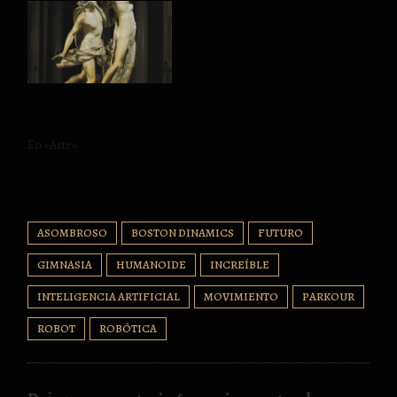
Apolo y Dafne. Gianlorenzo
Bernini. Una influencia
sociocultural
En «Arte»
ASOMBROSO
BOSTON DINAMICS
FUTURO
GIMNASIA
HUMANOIDE
INCREÍBLE
INTELIGENCIA ARTIFICIAL
MOVIMIENTO
PARKOUR
ROBOT
ROBÓTICA