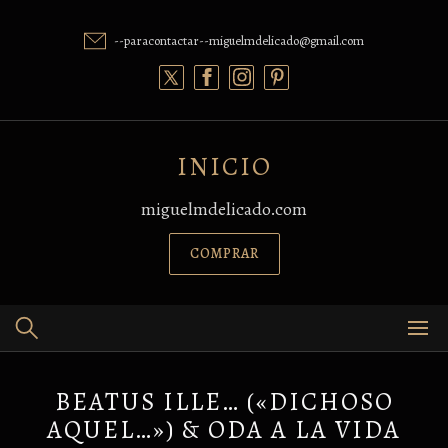
Skip
to
--paracontactar--miguelmdelicado@gmail.com
content
INICIO
miguelmdelicado.com
COMPRAR
BEATUS ILLE… («DICHOSO
AQUEL…») & ODA A LA VIDA