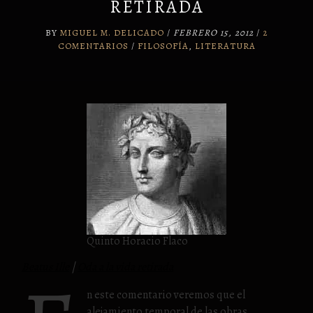
RETIRADA
BY
MIGUEL M. DELICADO
/
FEBRERO 15, 2012
/
2
COMENTARIOS
/
FILOSOFÍA
,
LITERATURA
Quinto Horacio Flaco
Beatus Ille
|
Oda a la vida retirada
n este comentario veremos que el
alejamiento temporal de las obras