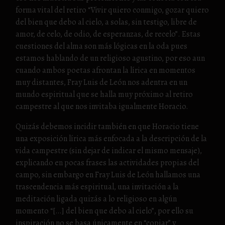
forma vital del retiro “Vivir quiero conmigo, gozar quiero
del bien que debo al cielo, a solas, sin testigo, libre de
amor, de celo, de odio, de esperanzas, de recelo”. Estas
cuestiones del alma son más lógicas en la oda pues
estamos hablando de un religioso agustino, por eso aun
cuando ambos poetas afrontan la lírica en momentos
muy distantes, Fray Luis de León nos adentra en un
mundo espiritual que se halla muy próximo al retiro
campestre al que nos invitaba igualmente Horacio.
Quizás debemos incidir también en que Horacio tiene
una exposición lírica más enfocada a la descripción de la
vida campestre (sin dejar de indicar el mismo mensaje),
explicando en pocas frases las actividades propias del
campo, sin embargo en Fray Luis de León hallamos una
trascendencia más espiritual, una invitación a la
meditación ligada quizás a lo religioso en algún
momento “[…] del bien que debo al cielo”, por ello su
inspiración no se basa únicamente en “copiar” y