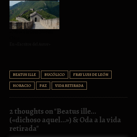
«Odita» a la Gran Muralla
China
En «Escritos del Autor»
BEATUS ILLE
BUCÓLICO
FRAY LUIS DE LEÓN
HORACIO
PAZ
VIDA RETIRADA
2 thoughts on "
Beatus ille…
(«dichoso aquel…») & Oda a la vida
retirada
"