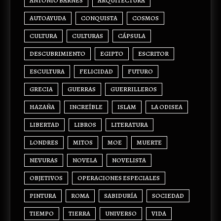
ANTONIO BARNÉS
ARQUITECTURA
AUTOAYUDA
CONQUISTA
COSMOS
CULTURA
CULTURAS
CÁPSULA
DESCUBRIMIENTO
EGIPTO
ESCRITOR
ESCULTURA
FELICIDAD
FUTURO
GRECIA
GUERRAS
GUERRILLEROS
HAZAÑA
INCREÍBLE
ISLAM
LA ODISEA
LIBERTAD
LIBROS
LITERATURA
LONDRES
MITOS
MOE
MUERTE
NEVURAS
NOVELA
NOVELISTA
OBJETIVOS
OPERACIONES ESPECIALES
PINTURA
ROMA
SABIDURÍA
SOCIEDAD
TIEMPO
TIERRA
UNIVERSO
VIDA