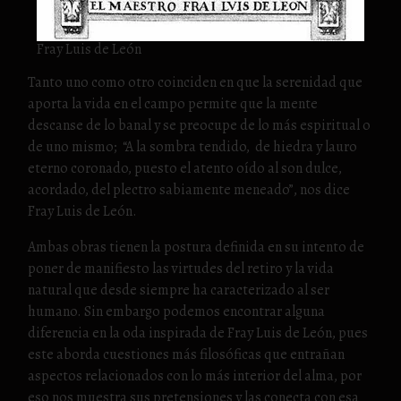
Fray Luis de León
Tanto uno como otro coinciden en que la serenidad que
aporta la vida en el campo permite que la mente
descanse de lo banal y se preocupe de lo más espiritual o
de uno mismo; “A la sombra tendido, de hiedra y lauro
eterno coronado, puesto el atento oído al son dulce,
acordado, del plectro sabiamente meneado”, nos dice
Fray Luis de León.
Ambas obras tienen la postura definida en su intento de
poner de manifiesto las virtudes del retiro y la vida
natural que desde siempre ha caracterizado al ser
humano. Sin embargo podemos encontrar alguna
diferencia en la oda inspirada de Fray Luis de León, pues
este aborda cuestiones más filosóficas que entrañan
aspectos relacionados con lo más interior del alma, por
eso nos muestra sus pretensiones y las conecta con esa