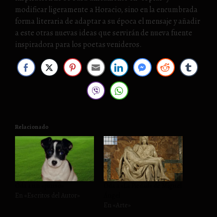
modificar ligeramente a Horacio, sino en la encumbrada
forma literaria de adaptar a su época el mensaje y añadir
a este otras nuevas ideas que servirán de nueva fuente
inspiradora para los poetas venideros.
Relacionado
Oda a un «pituso»
Oda a «La Piedad» de Miguel
En «Escritos del Autor»
Ángel
En «Arte»