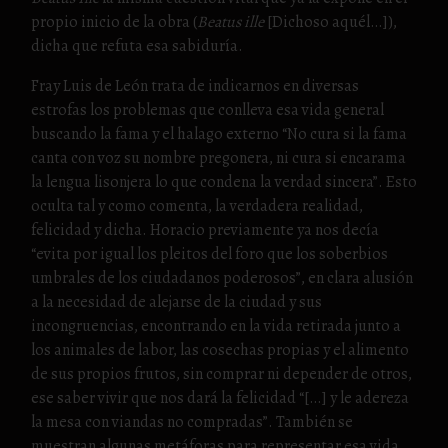
propio inicio de la obra (
Beatus ille
[Dichoso aquél…]),
dicha que refuta esa sabiduría.
Fray Luis de León trata de indicarnos en diversas
estrofas los problemas que conlleva esa vida general
buscando la fama y el halago externo “No cura si la fama
canta con voz su nombre pregonera, ni cura si encarama
la lengua lisonjera lo que condena la verdad sincera”. Esto
oculta tal y como comenta, la verdadera realidad,
felicidad y dicha. Horacio previamente ya nos decía
“evita por igual los pleitos del foro que los soberbios
umbrales de los ciudadanos poderosos”, en clara alusión
a la necesidad de alejarse de la ciudad y sus
incongruencias, encontrando en la vida retirada junto a
los animales de labor, las cosechas propias y el alimento
de sus propios frutos, sin comprar ni depender de otros,
ese saber vivir que nos dará la felicidad “[…] y le adereza
la mesa con viandas no compradas”. También se
muestran algunas metáforas para representar esa vida