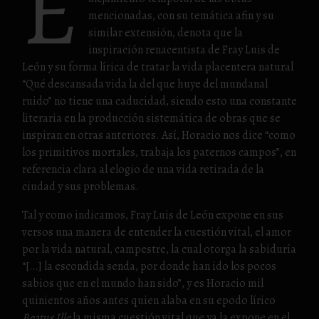
E
mencionadas, con su temática afin y su
similar extensión, denota que la
inspiración renacentista de Fray Luis de
León y su forma lírica de tratar la vida placentera natural
“Qué descansada vida la del que huye del mundanal
ruido” no tiene una caducidad, siendo esto una constante
literaria en la producción sistemática de obras que se
inspiran en otras anteriores. Así, Horacio nos dice “como
los primitivos mortales, trabaja los paternos campos”, en
referencia clara al elogio de una vida retirada de la
ciudad y sus problemas.
Tal y como indicamos, Fray Luis de León expone en sus
versos una manera de entender la cuestión vital, el amor
por la vida natural, campestre, la cual otorga la sabiduría
“[…] la escondida senda, por donde han ido los pocos
sabios que en el mundo han sido”, y es Horacio mil
quinientos años antes quien alaba en su epodo lírico
Beatus Ille
la misma cuestión vital que ya la expone en el