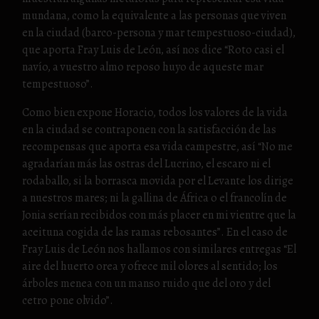
mundana, como la equivalente a las personas que viven
en la ciudad (barco-persona y mar tempestuoso-ciudad),
que aporta Fray Luis de León, así nos dice “Roto casi el
navío, a vuestro almo reposo huyo de aqueste mar
tempestuoso”.
Como bien expone Horacio, todos los valores de la vida
en la ciudad se contraponen con la satisfacción de las
recompensas que aporta esa vida campestre, así “No me
agradarían más las ostras del Lucrino, el escaro ni el
rodaballo, si la borrasca movida por el Levante los dirige
a nuestros mares; ni la gallina de África o el francolín de
Jonia serían recibidos con más placer en mi vientre que la
aceituna cogida de las ramas rebosantes”. En el caso de
Fray Luis de León nos hallamos con similares entregas “El
aire del huerto orea y ofrece mil olores al sentido; los
árboles menea con un manso ruido que del oro y del
cetro pone olvido”.