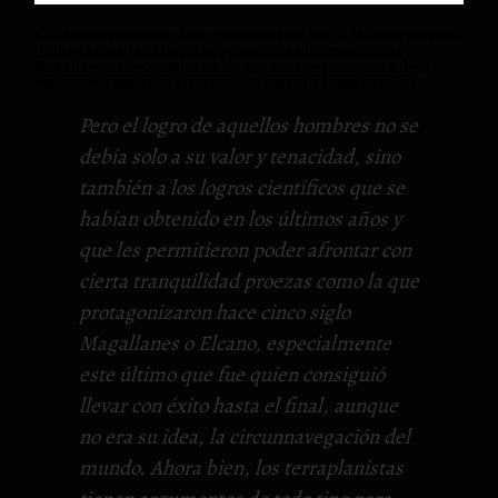
Celebramos 500 años de la circunnavegación de la tierra por parte
de Juan Sebastián Elcano, superviviente a la expedición de
Magallanes. Cinco siglos en los que nuestra percepción de la
historia ha cambiado gracias a este logro de la navegación
Pero el logro de aquellos hombres no se
debía solo a su valor y tenacidad, sino
también a los logros científicos que se
habían obtenido en los últimos años y
que les permitieron poder afrontar con
cierta tranquilidad proezas como la que
protagonizaron hace cinco siglo
Magallanes o Elcano, especialmente
este último que fue quien consiguió
llevar con éxito hasta el final, aunque
no era su idea, la circunnavegación del
mundo. Ahora bien, los terraplanistas