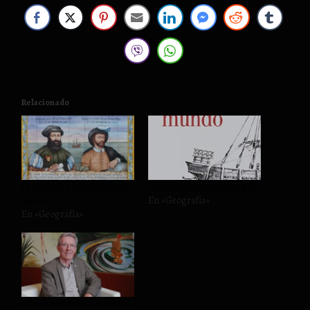
Relacionado
El proceso a Juan Sebastián
La primera vuelta al mundo
Elcano
En «Geografía»
En «Geografía»
«Podremos meter todos los