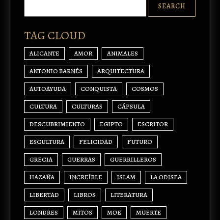
TAG CLOUD
ALICANTE
AMOR
ANIMALES
ANTONIO BARNÉS
ARQUITECTURA
AUTOAYUDA
CONQUISTA
COSMOS
CULTURA
CULTURAS
CÁPSULA
DESCUBRIMIENTO
EGIPTO
ESCRITOR
ESCULTURA
FELICIDAD
FUTURO
GRECIA
GUERRAS
GUERRILLEROS
HAZAÑA
INCREÍBLE
ISLAM
LA ODISEA
LIBERTAD
LIBROS
LITERATURA
LONDRES
MITOS
MOE
MUERTE