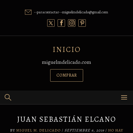
Skip
to
--paracontactar--miguelmdelicado@gmail.com
content
INICIO
miguelmdelicado.com
COMPRAR
JUAN SEBASTIÁN ELCANO
BY
MIGUEL M. DELICADO
/
SEPTIEMBRE 6, 2019
/
NO HAY