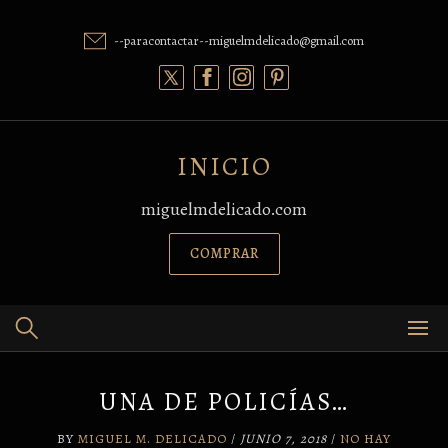
Skip
to
--paracontactar--miguelmdelicado@gmail.com
content
INICIO
miguelmdelicado.com
COMPRAR
UNA DE POLICÍAS…
BY
MIGUEL M. DELICADO
/
JUNIO 7, 2018
/
NO HAY