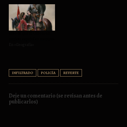
«Eso de que El Cid era un
patriota español es mentira»
En «Geografía»
INFILTRADO
POLICÍA
REVERTE
Deje un comentario (se revisan antes de
publicarlos)