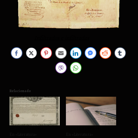
Infiltrados e infiltradas
Relacionado
Escribiendo novela…
Carta a un joven escritor…
En «Literatura»
En «Literatura»