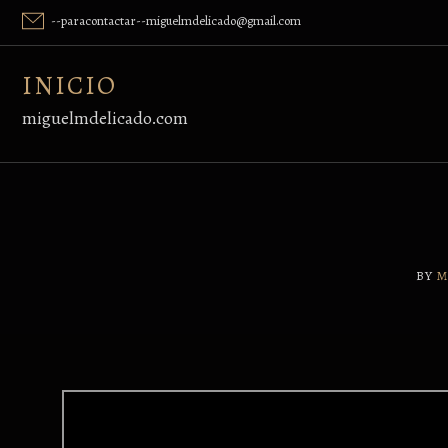
Skip
--paracontactar--miguelmdelicado@gmail.com
to
content
INICIO
miguelmdelicado.com
BY
M