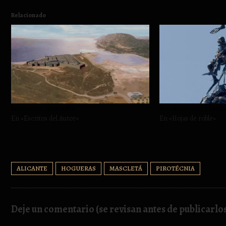
Relacionado
Lucentum… la maldita.
Simulacro «Akra Leuk
En «Escritos del Autor»
En «Hojas de roble»
ALICANTE
HOGUERAS
MASCLETÁ
PIROTÉCNIA
Deje un comentario (se revisan antes de publicarlo