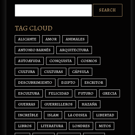
TAG CLOUD
ALICANTE
AMOR
ANIMALES
ANTONIO BARNÉS
ARQUITECTURA
AUTOAYUDA
CONQUISTA
COSMOS
CULTURA
CULTURAS
CÁPSULA
DESCUBRIMIENTO
EGIPTO
ESCRITOR
ESCULTURA
FELICIDAD
FUTURO
GRECIA
GUERRAS
GUERRILLEROS
HAZAÑA
INCREÍBLE
ISLAM
LA ODISEA
LIBERTAD
LIBROS
LITERATURA
LONDRES
MITOS