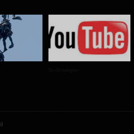
a»
Youtube. ¿Preciso?
En «Tecnologías»
s)