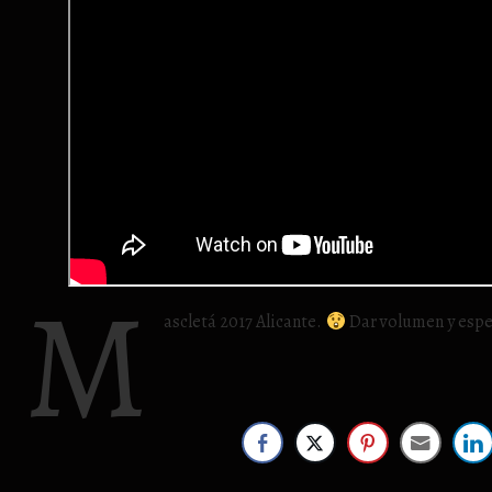
M
ascletá 2017 Alicante.
Dar volumen y esper