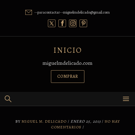
Skip
to
--paracontactar--miguelmdelicado@gmail.com
content
INICIO
miguelmdelicado.com
COMPRAR
BY
MIGUEL M. DELICADO
/
ENERO 25, 2013
/
NO HAY
COMENTARIOS
/