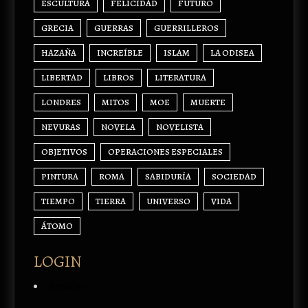
ESCULTURA
FELICIDAD
FUTURO
GRECIA
GUERRAS
GUERRILLEROS
HAZAÑA
INCREÍBLE
ISLAM
LA ODISEA
LIBERTAD
LIBROS
LITERATURA
LONDRES
MITOS
MOE
MUERTE
NEVURAS
NOVELA
NOVELISTA
OBJETIVOS
OPERACIONES ESPECIALES
PINTURA
ROMA
SABIDURÍA
SOCIEDAD
TIEMPO
TIERRA
UNIVERSO
VIDA
ÁTOMO
LOGIN
Acceder