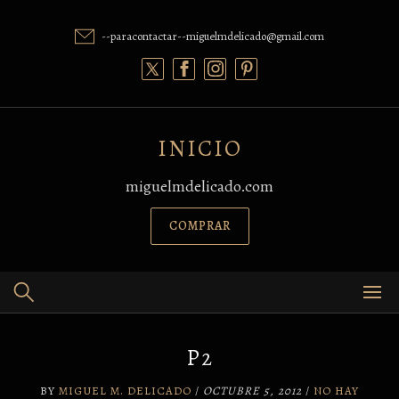
Skip
to
--paracontactar--miguelmdelicado@gmail.com
content
INICIO
miguelmdelicado.com
COMPRAR
P2
BY
MIGUEL M. DELICADO
/
OCTUBRE 5, 2012
/
NO HAY