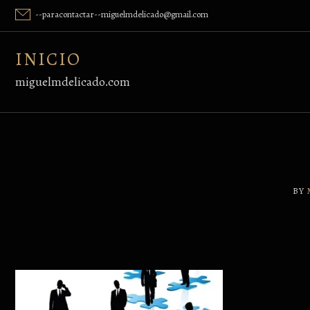
Skip
--paracontactar--miguelmdelicado@gmail.com
to
content
INICIO
miguelmdelicado.com
BY