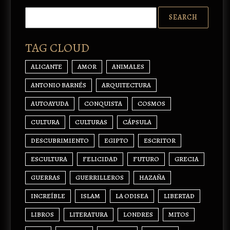
TAG CLOUD
ALICANTE
AMOR
ANIMALES
ANTONIO BARNÉS
ARQUITECTURA
AUTOAYUDA
CONQUISTA
COSMOS
CULTURA
CULTURAS
CÁPSULA
DESCUBRIMIENTO
EGIPTO
ESCRITOR
ESCULTURA
FELICIDAD
FUTURO
GRECIA
GUERRAS
GUERRILLEROS
HAZAÑA
INCREÍBLE
ISLAM
LA ODISEA
LIBERTAD
LIBROS
LITERATURA
LONDRES
MITOS