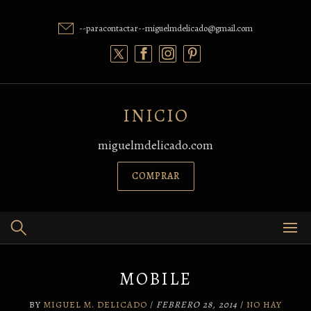
Skip
to
--paracontactar--miguelmdelicado@gmail.com
content
INICIO
miguelmdelicado.com
COMPRAR
MOBILE
BY
MIGUEL M. DELICADO
/
FEBRERO 28, 2014
/
NO HAY