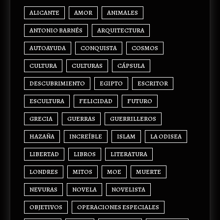
ALICANTE
AMOR
ANIMALES
ANTONIO BARNÉS
ARQUITECTURA
AUTOAYUDA
CONQUISTA
COSMOS
CULTURA
CULTURAS
CÁPSULA
DESCUBRIMIENTO
EGIPTO
ESCRITOR
ESCULTURA
FELICIDAD
FUTURO
GRECIA
GUERRAS
GUERRILLEROS
HAZAÑA
INCREÍBLE
ISLAM
LA ODISEA
LIBERTAD
LIBROS
LITERATURA
LONDRES
MITOS
MOE
MUERTE
NEVURAS
NOVELA
NOVELISTA
OBJETIVOS
OPERACIONES ESPECIALES