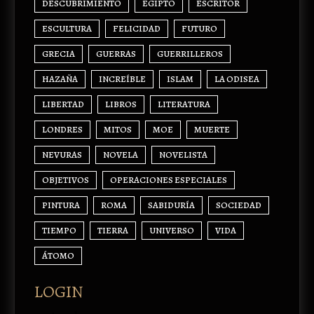
DESCUBRIMIENTO
EGIPTO
ESCRITOR
ESCULTURA
FELICIDAD
FUTURO
GRECIA
GUERRAS
GUERRILLEROS
HAZAÑA
INCREÍBLE
ISLAM
LA ODISEA
LIBERTAD
LIBROS
LITERATURA
LONDRES
MITOS
MOE
MUERTE
NEVURAS
NOVELA
NOVELISTA
OBJETIVOS
OPERACIONES ESPECIALES
PINTURA
ROMA
SABIDURÍA
SOCIEDAD
TIEMPO
TIERRA
UNIVERSO
VIDA
ÁTOMO
LOGIN