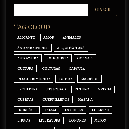
TAG CLOUD
ALICANTE
AMOR
ANIMALES
ANTONIO BARNÉS
ARQUITECTURA
AUTOAYUDA
CONQUISTA
COSMOS
CULTURA
CULTURAS
CÁPSULA
DESCUBRIMIENTO
EGIPTO
ESCRITOR
ESCULTURA
FELICIDAD
FUTURO
GRECIA
GUERRAS
GUERRILLEROS
HAZAÑA
INCREÍBLE
ISLAM
LA ODISEA
LIBERTAD
LIBROS
LITERATURA
LONDRES
MITOS