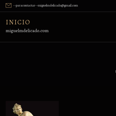
Skip
--paracontactar--miguelmdelicado@gmail.com
to
content
INICIO
miguelmdelicado.com