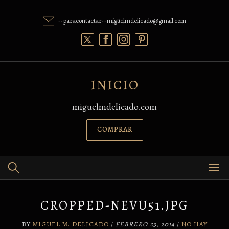
Skip
to
--paracontactar--miguelmdelicado@gmail.com
content
INICIO
miguelmdelicado.com
COMPRAR
CROPPED-NEVU51.JPG
BY
MIGUEL M. DELICADO
/
FEBRERO 23, 2014
/
NO HAY