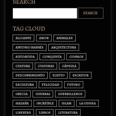
SEARCH
TAG CLOUD
ALICANTE
AMOR
ANIMALES
ANTONIO BARNÉS
ARQUITECTURA
AUTOAYUDA
CONQUISTA
COSMOS
CULTURA
CULTURAS
CÁPSULA
DESCUBRIMIENTO
EGIPTO
ESCRITOR
ESCULTURA
FELICIDAD
FUTURO
GRECIA
GUERRAS
GUERRILLEROS
HAZAÑA
INCREÍBLE
ISLAM
LA ODISEA
LIBERTAD
LIBROS
LITERATURA