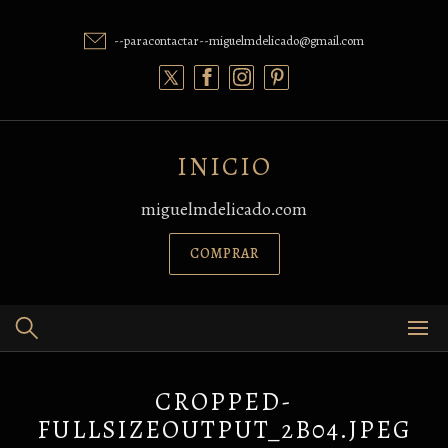
Skip
to
--paracontactar--miguelmdelicado@gmail.com
content
INICIO
miguelmdelicado.com
COMPRAR
CROPPED-
FULLSIZEOUTPUT_2B04.JPEG