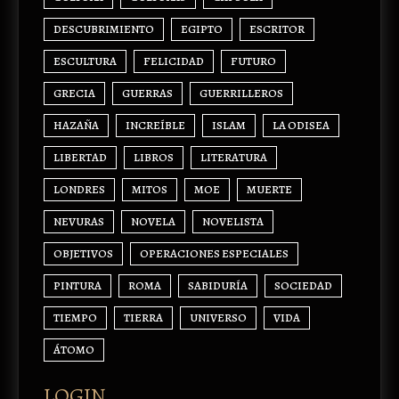
DESCUBRIMIENTO
EGIPTO
ESCRITOR
ESCULTURA
FELICIDAD
FUTURO
GRECIA
GUERRAS
GUERRILLEROS
HAZAÑA
INCREÍBLE
ISLAM
LA ODISEA
LIBERTAD
LIBROS
LITERATURA
LONDRES
MITOS
MOE
MUERTE
NEVURAS
NOVELA
NOVELISTA
OBJETIVOS
OPERACIONES ESPECIALES
PINTURA
ROMA
SABIDURÍA
SOCIEDAD
TIEMPO
TIERRA
UNIVERSO
VIDA
ÁTOMO
LOGIN