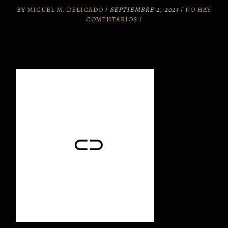
BY
MIGUEL M. DELICADO
/
SEPTIEMBRE 2, 2023
/
NO HAY
COMENTARIOS
/