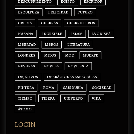
DESCUBRIMIENTO
EGIPTO
ESCRITOR
ESCULTURA
FELICIDAD
FUTURO
GRECIA
GUERRAS
GUERRILLEROS
HAZAÑA
INCREÍBLE
ISLAM
LA ODISEA
LIBERTAD
LIBROS
LITERATURA
LONDRES
MITOS
MOE
MUERTE
NEVURAS
NOVELA
NOVELISTA
OBJETIVOS
OPERACIONES ESPECIALES
PINTURA
ROMA
SABIDURÍA
SOCIEDAD
TIEMPO
TIERRA
UNIVERSO
VIDA
ÁTOMO
LOGIN