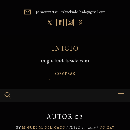
Skip
to
--paracontactar--miguelmdelicado@gmail.com
content
INICIO
miguelmdelicado.com
COMPRAR
AUTOR 02
BY
MIGUEL M. DELICADO
/
JULIO 27, 2019
/
NO HAY