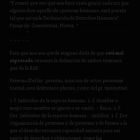
“Y conste que eso que nos hace tanta gracia cada vez que
alguien dice aquello de «persona humana», está puesto
tal que así en la Declaración de Derechos Humanos”
Pasaje de: Concostrina, Nieves. “
Menudas historias de la
Historia
”
– – – – –
Para que nos nos quede ninguna duda de que
está mal
expresado
, veremos la definición de ambos términos
que da la RAE:
Persona:(Del lat. persōna, máscara de actor, personaje
teatral, este deletrusco phersu, y este del gr. πρόσωπον).
1. f. Individuo de la especie humana. 2. f. Hombre o
mujer cuyo nombre se ignora o se omite. ~ física. 1. f.
Der. Individuo de la especie humana. ~ jurídica. 1. f. Der.
Organización de personas o de personas y de bienes a la
que el derecho reconoce capacidad unitaria para ser
sujeto de derechos y obligaciones, como las