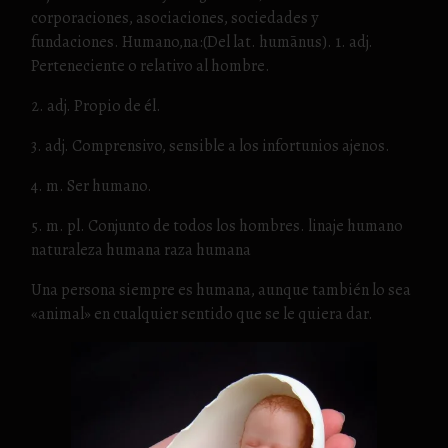
corporaciones, asociaciones, sociedades y
fundaciones. Humano,na:(Del lat. humānus). 1. adj.
Perteneciente o relativo al hombre.
2. adj. Propio de él.
3. adj. Comprensivo, sensible a los infortunios ajenos.
4. m. Ser humano.
5. m. pl. Conjunto de todos los hombres. linaje humano
naturaleza humana raza humana
Una persona siempre es humana, aunque también lo sea
«animal» en cualquier sentido que se le quiera dar.