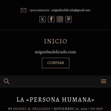
Skip
to
--paracontactar--miguelmdelicado@gmail.com
content
INICIO
miguelmdelicado.com
COMPRAR
LA «PERSONA HUMANA»
BY
MIGUEL M. DELICADO
/
NOVIEMBRE 10, 2012
/
NO HAY