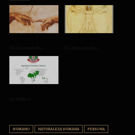
Los humanistas. ¿Estamos
Estudio Humanidades…
en crisis?
¿Que para qué?
En «Humanidades»
En «Humanidades»
Los Derechos Humanos y el
Islam
En «Política»
HUMANO
NATURALEZA HUMANA
PERSONA