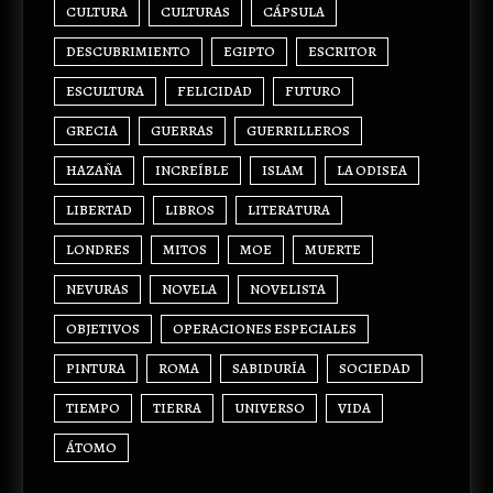
CULTURA
CULTURAS
CÁPSULA
DESCUBRIMIENTO
EGIPTO
ESCRITOR
ESCULTURA
FELICIDAD
FUTURO
GRECIA
GUERRAS
GUERRILLEROS
HAZAÑA
INCREÍBLE
ISLAM
LA ODISEA
LIBERTAD
LIBROS
LITERATURA
LONDRES
MITOS
MOE
MUERTE
NEVURAS
NOVELA
NOVELISTA
OBJETIVOS
OPERACIONES ESPECIALES
PINTURA
ROMA
SABIDURÍA
SOCIEDAD
TIEMPO
TIERRA
UNIVERSO
VIDA
ÁTOMO