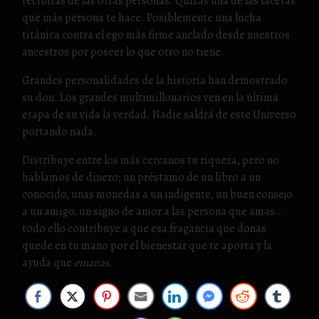
recibirás de las otras personas. Quizás una de las facetas
que más persona te hace. Posiblemente una lucha
titánica contra el ego más firme anclado desde nuestros
ancestros por poseer lo que otro no tiene.
Grandes personalidades de la historia han demostrado
su don. Los grandes multimillonarios ven en la última
etapa de su vida la verdad. Nadie saldrá de este Universo
portando nada.
Distribuye entre los más cercanos tu riqueza, pero no
hablamos de dinero; un préstamo de un libro a un
conocido, unas monedas a un indigente, un buen consejo
a un amigo, un signo de amor a las persona que amas…
todo ello contribuye a que esa fragancia que donas
quede en tu mano por el bienestar que te aporta y la
ayuda que
emanas
.