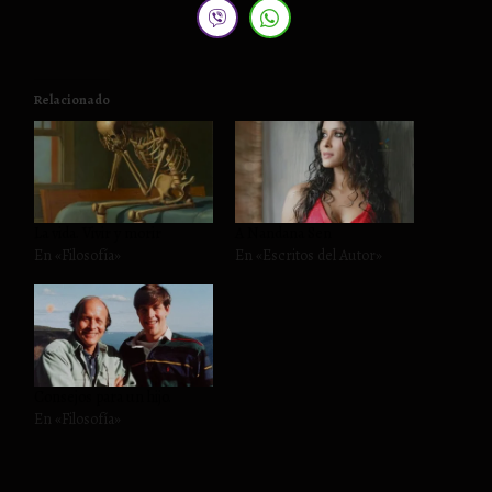
Relacionado
La vida. Vivir y morir
A Nandana Sen
En «Filosofía»
En «Escritos del Autor»
Consejos para un hijo.
En «Filosofía»