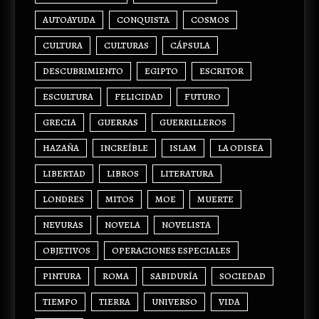
AUTOAYUDA
CONQUISTA
COSMOS
CULTURA
CULTURAS
CÁPSULA
DESCUBRIMIENTO
EGIPTO
ESCRITOR
ESCULTURA
FELICIDAD
FUTURO
GRECIA
GUERRAS
GUERRILLEROS
HAZAÑA
INCREÍBLE
ISLAM
LA ODISEA
LIBERTAD
LIBROS
LITERATURA
LONDRES
MITOS
MOE
MUERTE
NEVURAS
NOVELA
NOVELISTA
OBJETIVOS
OPERACIONES ESPECIALES
PINTURA
ROMA
SABIDURÍA
SOCIEDAD
TIEMPO
TIERRA
UNIVERSO
VIDA