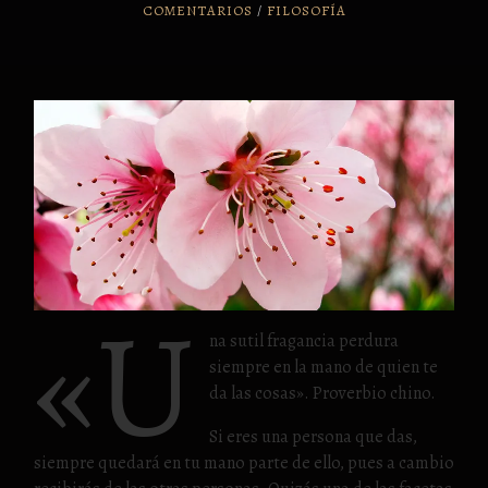
COMENTARIOS
/
FILOSOFÍA
«U
na sutil fragancia perdura
siempre en la mano de quien te
da las cosas». Proverbio chino.
Si eres una persona que das,
siempre quedará en tu mano parte de ello, pues a cambio