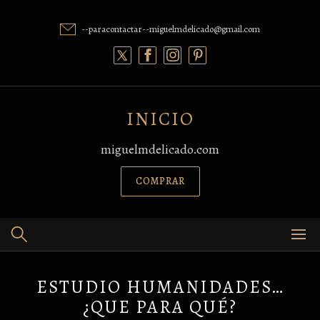
Skip
to
--paracontactar--miguelmdelicado@gmail.com
content
INICIO
miguelmdelicado.com
COMPRAR
ESTUDIO HUMANIDADES…
¿QUE PARA QUÉ?