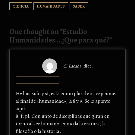
CIENCIA
HUMANIDADES
SABER
One thought on "
Estudio
Humanidades… ¿Que para qué?
"
C. Lacaba
dice:
16/08/2019 A LAS 20:30
He buscado y sí, está como plural en acepciones
al final de «humanidad», la 8 y 9. Se lo apunto
aquí:
8. f. pl. Conjunto de disciplinas que giran en
torno al ser humano, como la literatura, la
filosofía o la historia.