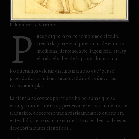
P
El hombre de Vitrubio
ues porque la parte comprende el todo,
siendo la parte cualquier rama de estudio
(medicina, derecho, arte, ingeniería, etc.) y
el todo el saber de la propia humanidad.
No queramos valorar distintamente lo que “per se”
procede de una misma fuente. El árbol es único, las
ramas múltiples.
La ciencia se conoce porque hubo personas que se
encargaron de «literar» y preservar ese conocimiento, de
traducirlo, de representar artísticamente lo que no era
entendido, de pensar acerca de la trascendencia de esos
descubrimientos científicos…