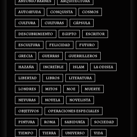
ANTONIO BARNÉS
ARQUITECTURA
AUTOAYUDA
CONQUISTA
COSMOS
CULTURA
CULTURAS
CÁPSULA
DESCUBRIMIENTO
EGIPTO
ESCRITOR
ESCULTURA
FELICIDAD
FUTURO
GRECIA
GUERRAS
GUERRILLEROS
HAZAÑA
INCREÍBLE
ISLAM
LA ODISEA
LIBERTAD
LIBROS
LITERATURA
LONDRES
MITOS
MOE
MUERTE
NEVURAS
NOVELA
NOVELISTA
OBJETIVOS
OPERACIONES ESPECIALES
PINTURA
ROMA
SABIDURÍA
SOCIEDAD
TIEMPO
TIERRA
UNIVERSO
VIDA