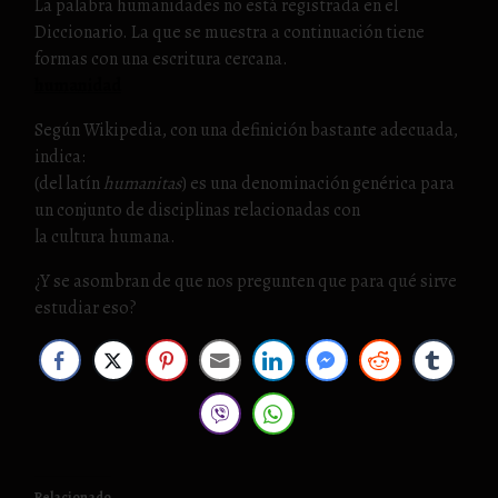
La palabra humanidades no está registrada en el
Diccionario. La que se muestra a continuación tiene
formas con una escritura cercana.
humanidad
Según Wikipedia, con una definición bastante adecuada,
indica:
(del latín
humanitas
) es una denominación genérica para
un conjunto de disciplinas relacionadas con
la cultura humana.
¿Y se asombran de que nos pregunten que para qué sirve
estudiar eso?
Relacionado