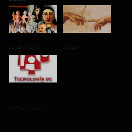
Caminando con un
Nostalgias renacentistas.
antropólogo
Comentarios
En «Antropología»
En «Arte»
“Las nuevas tecnologías
aplicadas a las
Humanidades” de Javier
Varela
En «Humanidades»