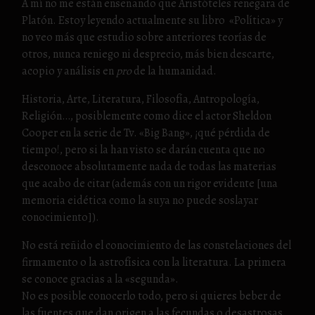
A mí no me están enseñando que Aristóteles renegara de
Platón. Estoy leyendo actualmente su libro «Política» y
no veo más que estudio sobre anteriores teorías de
otros, nunca reniego ni desprecio, más bien descarte,
acopio y análisis en
pro
de la humanidad.
Historia, Arte, Literatura, Filosofía, Antropología,
Religión…, posiblemente como dice el actor Sheldon
Cooper en la serie de Tv. «Big Bang», ¡qué pérdida de
tiempo!, pero si la han visto se darán cuenta que no
desconoce absolutamente nada de todas las materias
que acabo de citar (además con un rigor evidente [una
memoria eidética como la suya no puede soslayar
conocimiento]).
No está reñido el conocimiento de las constelaciones del
firmamento o la astrofísica con la literatura. La primera
se conoce gracias a la «segunda».
No es posible conocerlo todo, pero si quieres beber de
las fuentes que dan origen a las fecundas o desastrosas