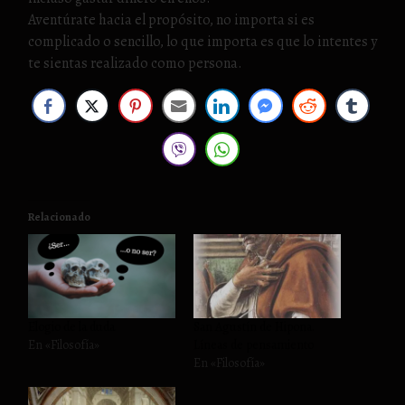
Aventúrate hacia el propósito, no importa si es
complicado o sencillo, lo que importa es que lo intentes y
te sientas realizado como persona.
Relacionado
Elogio de la duda
San Agustín de Hipona.
En «Filosofía»
Líneas de pensamiento
En «Filosofía»