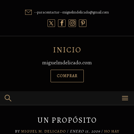
Skip
to
--paracontactar--miguelmdelicado@gmail.com
content
INICIO
miguelmdelicado.com
COMPRAR
UN PROPÓSITO
BY
MIGUEL M. DELICADO
/
ENERO 15, 2009
/
NO HAY