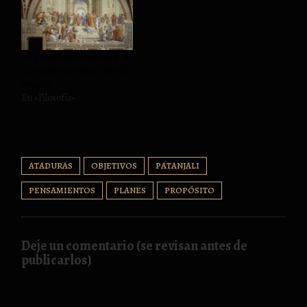
“El pensamiento oriental” &
“Los orígenes de la filosofía
antigua”
En «Filosofía»
ATADURAS
OBJETIVOS
PATANJALI
PENSAMIENTOS
PLANES
PROPÓSITO
Deje un comentario (se revisan antes de
publicarlos)