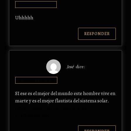
21/02/2017 A LAS 21:05
Uhhhhh
RESPONDER
José
dice:
01/06/2016 A LAS 05:23
SI ese es el mejor del mundo este hombre vive en
marte y es el mejor flautista del sistema solar.
https://www.youtube.com/watch?
v=4TtMurEGApc