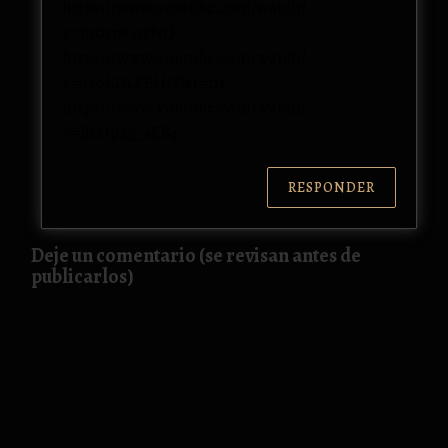
https://www.youtube.com/watch?
v=1n07pS47rNQ
https://www.youtube.com/watch?
v=qaoLDLSEHrY&t=11s
https://www.youtube.com/watch?
v=BxHp2g_sEB4
RESPONDER
Deje un comentario (se revisan antes de
publicarlos)