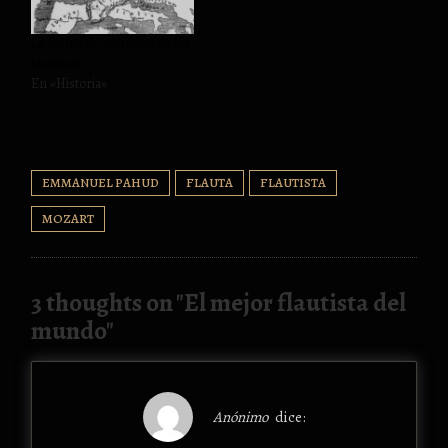
La forma de combatir de los
lusitanos
En «Historia»
EMMANUEL PAHUD
FLAUTA
FLAUTISTA
MOZART
3 thoughts on "
El mejor flautista del
mundo
"
Anónimo
dice: