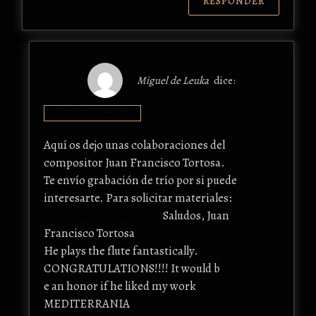
RESPONDER
Miguel de Leuka
dice:
18/01/2017 A LAS 17:33
Aquí os dejo unas colaboraciones del
compositor Juan Francisco Tortosa.
Te envío grabación de trío por si puede
interesarte. Para solicitar materiales:
juatores@hotmail.com
Saludos, Juan
Francisco Tortosa
He plays the flute fantastically.
CONGRATULATIONS!!!! It would b
e an honor if he liked my work
MEDITERRANIA