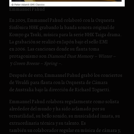
Emmanuel Pahud
En 2005, Emmanuel Pahud colaboró con la Orquesta
Sinfónica NHK grabando la banda sonora original de
Komyo ga Tsuki, música para la serie NHK Taiga drama.
La grabación se realizó en Japón bajo el sello EMI
en 2006. Las canciones donde su flauta toma
protagonismo son
Diamond Dust Memory – Winter –
y
Green Breeze – Spring –
.
Después de esto, Emmanuel Pahud grabó los conciertos
de Vivaldi para flauta con la Orquesta de Cámara
de Australia bajo la dirección de Richard Tognetti.
Emmanuel Pahud colabora regularmente como solista
alrededor del mundo y ha sido aclamado por su
versatilidad, su bello sonido, su musicalidad innata, su
extraordinaria técnica y su talento. Es
también un colaborador regular en música de cámara y,