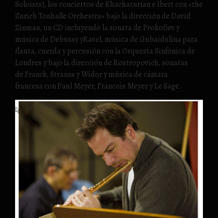
Soloists), los conciertos de Khachaturian e Ibert con «the
Zurich Tonhalle Orchestra» bajo la dirección de David
Zinman, un CD incluyendo la sonata de Prokofiev y
música de Debussy yRavel, música de Gubaidulina para
flauta, cuerda y percusión con la Orquesta Sinfónica de
Londres y bajo la dirección de Rostropovich, sonatas
de Franck, Strauss y Widor y música de cámara
francesa con Paul Meyer, Francois Meyer y Le Sage.