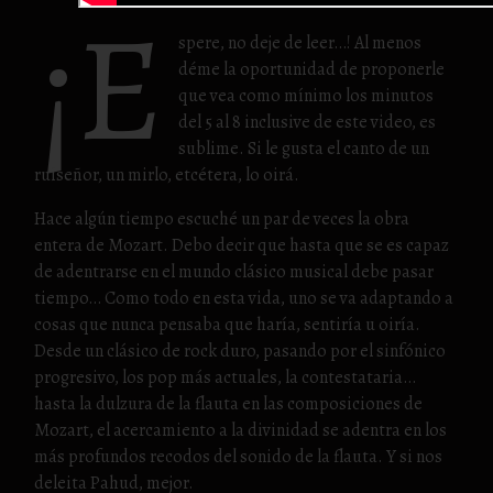
¡E
spere, no deje de leer…! Al menos
déme la oportunidad de proponerle
que vea como mínimo los minutos
del 5 al 8 inclusive de este video, es
sublime. Si le gusta el canto de un
ruiseñor, un mirlo, etcétera, lo oirá.
Hace algún tiempo escuché un par de veces la obra
entera de Mozart. Debo decir que hasta que se es capaz
de adentrarse en el mundo clásico musical debe pasar
tiempo… Como todo en esta vida, uno se va adaptando a
cosas que nunca pensaba que haría, sentiría u oiría.
Desde un clásico de rock duro, pasando por el sinfónico
progresivo, los pop más actuales, la contestataria…
hasta la dulzura de la flauta en las composiciones de
Mozart, el acercamiento a la divinidad se adentra en los
más profundos recodos del sonido de la flauta. Y si nos
deleita Pahud, mejor.