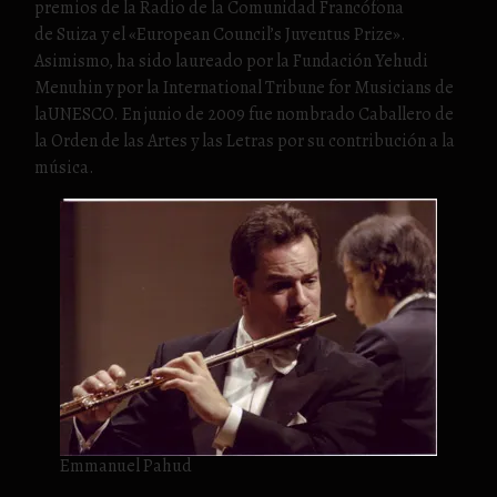
premios de la Radio de la Comunidad Francófona
de Suiza y el «European Council’s Juventus Prize».
Asimismo, ha sido laureado por la Fundación Yehudi
Menuhin y por la International Tribune for Musicians de
laUNESCO. En junio de 2009 fue nombrado Caballero de
la Orden de las Artes y las Letras por su contribución a la
música.
Emmanuel Pahud