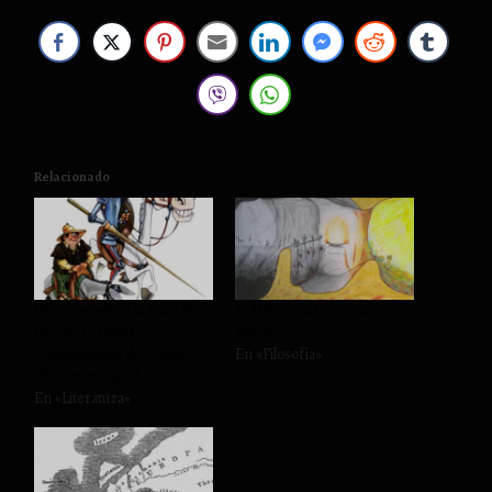
Relacionado
Discurso sobre la Edad de
El Mito de la Caverna de
Oro de D. Quijote &
Platón
Metamorfosis de Ovidio
En «Filosofía»
(Metamorfosis, I, 89 ss.)
En «Literatura»