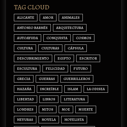
TAG CLOUD
ALICANTE
AMOR
ANIMALES
ANTONIO BARNÉS
ARQUITECTURA
AUTOAYUDA
CONQUISTA
COSMOS
CULTURA
CULTURAS
CÁPSULA
DESCUBRIMIENTO
EGIPTO
ESCRITOR
ESCULTURA
FELICIDAD
FUTURO
GRECIA
GUERRAS
GUERRILLEROS
HAZAÑA
INCREÍBLE
ISLAM
LA ODISEA
LIBERTAD
LIBROS
LITERATURA
LONDRES
MITOS
MOE
MUERTE
NEVURAS
NOVELA
NOVELISTA