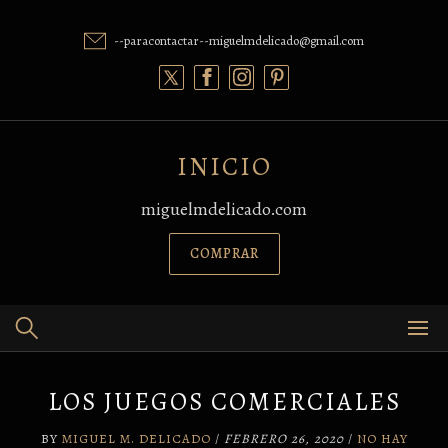
Skip
to
--paracontactar--miguelmdelicado@gmail.com
content
INICIO
miguelmdelicado.com
COMPRAR
LOS JUEGOS COMERCIALES
BY
MIGUEL M. DELICADO
/
FEBRERO 26, 2020
/
NO HAY