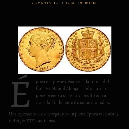
COMENTARIOS
/
HOJAS DE ROBLE
é
poca en que se desarrolla la trama del
francés. Hamid Alimjan —el asiático—
pone precio a su tesoro oculto con una
cantidad indecente de estas monedas.
Una operación de envergadura en plena época victoriana
del siglo XIX londinense.