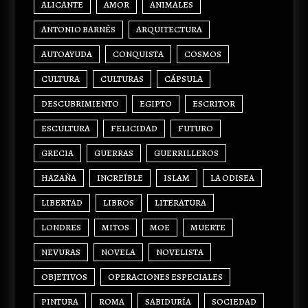
ALICANTE
AMOR
ANIMALES
ANTONIO BARNÉS
ARQUITECTURA
AUTOAYUDA
CONQUISTA
COSMOS
CULTURA
CULTURAS
CÁPSULA
DESCUBRIMIENTO
EGIPTO
ESCRITOR
ESCULTURA
FELICIDAD
FUTURO
GRECIA
GUERRAS
GUERRILLEROS
HAZAÑA
INCREÍBLE
ISLAM
LA ODISEA
LIBERTAD
LIBROS
LITERATURA
LONDRES
MITOS
MOE
MUERTE
NEVURAS
NOVELA
NOVELISTA
OBJETIVOS
OPERACIONES ESPECIALES
PINTURA
ROMA
SABIDURÍA
SOCIEDAD