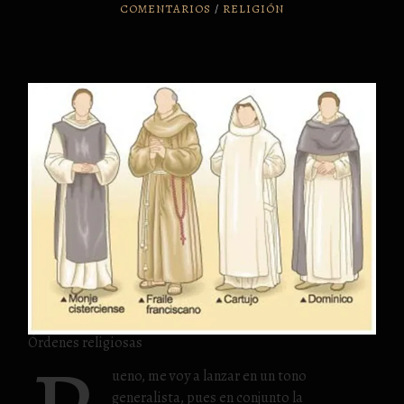
COMENTARIOS
/
RELIGIÓN
Órdenes religiosas
ueno, me voy a lanzar en un tono
generalista, pues en conjunto la