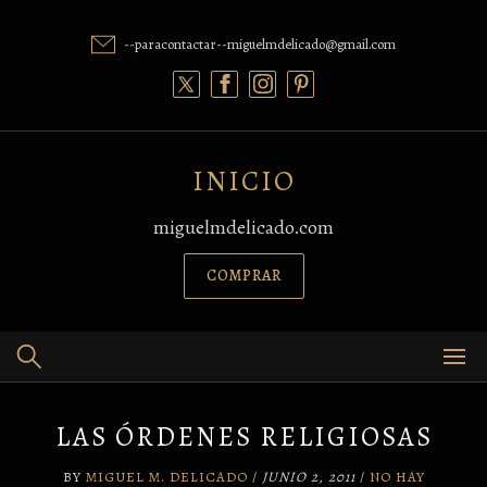
Skip
to
--paracontactar--miguelmdelicado@gmail.com
content
INICIO
miguelmdelicado.com
COMPRAR
LAS ÓRDENES RELIGIOSAS
BY
MIGUEL M. DELICADO
/
JUNIO 2, 2011
/
NO HAY