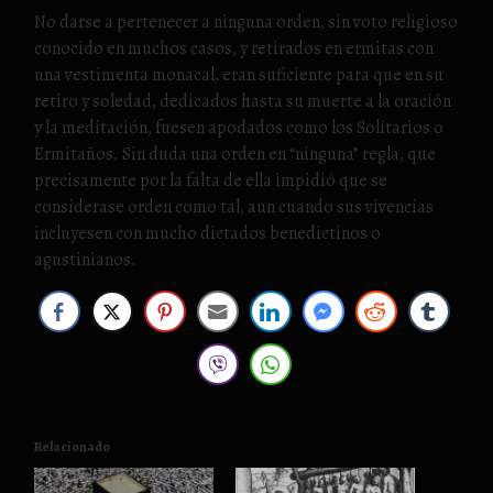
No darse a pertenecer a ninguna orden, sin voto religioso
conocido en muchos casos, y retirados en ermitas con
una vestimenta monacal, eran suficiente para que en su
retiro y soledad, dedicados hasta su muerte a la oración
y la meditación, fuesen apodados como los Solitarios o
Ermitaños. Sin duda una orden en “ninguna” regla, que
precisamente por la falta de ella impidió que se
considerase orden como tal, aun cuando sus vivencias
incluyesen con mucho dictados benedictinos o
agustinianos.
Relacionado