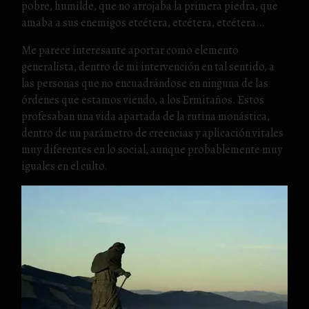
pobre, humilde, que no arrojaba la primera piedra, que
amaba a sus enemigos etcétera, etcétera, etcétera…
Me parece interesante aportar como elemento
generalista, dentro de mi intervención en tal sentido, a
las personas que no encuadrándose en ninguna de las
órdenes que estamos viendo, a los Ermitaños. Estos
profesaban una vida apartada de la rutina monástica,
dentro de un parámetro de creencias y aplicación vitales
muy diferentes en lo social, aunque probablemente muy
iguales en el culto.