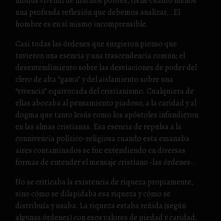
modus vivendi de muchos pobres, tiene cuanto menos
una profunda reflexión que debemos analizar… El
hombre es en sí mismo incomprensible.
Casi todas las órdenes que surgieron pienso que
tuvieron una esencia y una trascendencia común; el
desentendimiento sobre las desviaciones de poder del
clero de alta “gama” y del aislamiento sobre una
“vivencia” equivocada del cristianismo. Cualquiera de
ellas abocaba al pensamiento piadoso, a la caridad y al
dogma que tanto Jesús como los apóstoles infundieron
en las almas cristianas. Esa esencia de repulsa a la
connivencia político-religiosa cuando esta emanaba
aires contaminados se fue extendiendo en diversas
formas de entender el mensaje cristiano -las órdenes-.
No se criticaba la existencia de riqueza propiamente,
sino cómo se dilapidaba esa riqueza y cómo se
distribuía y usaba. La riqueza estaba reñida (según
algunas órdenes) con esos valores de piedad y caridad,