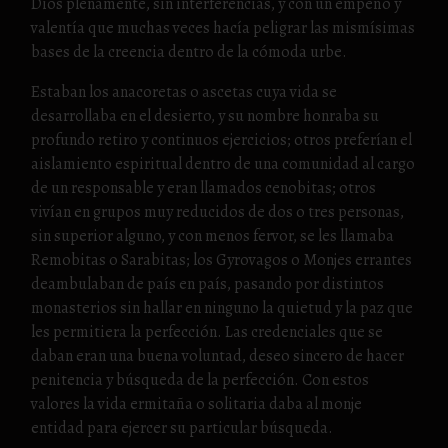
Dios plenamente, sin interferencias, y con un empeño y
valentía que muchas veces hacía peligrar las mismísimas
bases de la creencia dentro de la cómoda urbe.
Estaban los anacoretas o ascetas cuya vida se
desarrollaba en el desierto, y su nombre honraba su
profundo retiro y continuos ejercicios; otros preferían el
aislamiento espiritual dentro de una comunidad al cargo
de un responsable y eran llamados cenobitas; otros
vivían en grupos muy reducidos de dos o tres personas,
sin superior alguno, y con menos fervor, se les llamaba
Remobitas o Sarabitas; los Gyrovagos o Monjes errantes
deambulaban de país en país, pasando por distintos
monasterios sin hallar en ninguno la quietud y la paz que
les permitiera la perfección. Las credenciales que se
daban eran una buena voluntad, deseo sincero de hacer
penitencia y búsqueda de la perfección. Con estos
valores la vida ermitaña o solitaria daba al monje
entidad para ejercer su particular búsqueda.