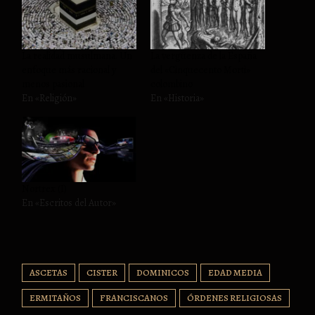
La realidad musulmana. Un
La vergüenza de la España
enfoque más racional y
del «Cinquecento Morti»
menos pasional
colombino
En «Religión»
En «Historia»
Nortrex (I)
En «Escritos del Autor»
ASCETAS
CISTER
DOMINICOS
EDAD MEDIA
ERMITAÑOS
FRANCISCANOS
ÓRDENES RELIGIOSAS