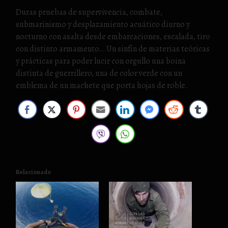
Duras pruebas de supervivencia, combate,
submarinismo y desplazamiento acuático diurno y
nocturno con asalta desde embarcaciones, escalada, tiro
con distinto armamento… Un sinfín de materias teóricas
y prácticas para poder lucir con orgullo una boina
distinta de guerrillero, una de color verde con un
emblema de un machete que porta hojas de roble.
Relacionado