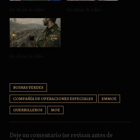
Sueños inquietos
La Fase de Supervivencia
En «Hojas de roble»
En «Hojas de roble»
Hojas de roble I. Máximo
En «Hojas de roble»
BOINAS VERDES
COMPAÑÍA DE OPERACIONES ESPECIALES
EMMOE
GUERRILLEROS
MOE
Deje un comentario (se revisan antes de