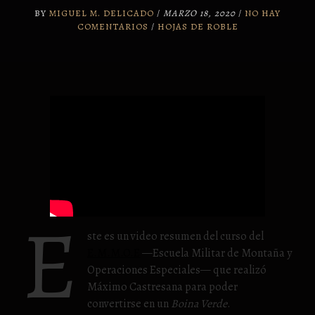
BY
MIGUEL M. DELICADO
/
MARZO 18, 2020
/
NO HAY
COMENTARIOS
/
HOJAS DE ROBLE
E
ste es un video resumen del curso del
E.M.M.O.E
—Escuela Militar de Montaña y
Operaciones Especiales— que realizó
Máximo Castresana para poder
convertirse en un
Boina Verde
.