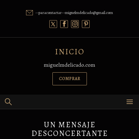
Skip
to
--paracontactar--miguelmdelicado@gmail.com
content
INICIO
miguelmdelicado.com
COMPRAR
UN MENSAJE
DESCONCERTANTE