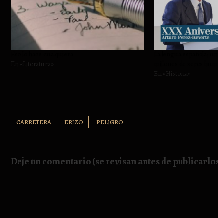
Eso lo hace cualquiera
La lengua española; u
En «Literatura»
millones de seres hu
En «Historia»
CARRETERA
ERIZO
PELIGRO
Deje un comentario (se revisan antes de publicarlo