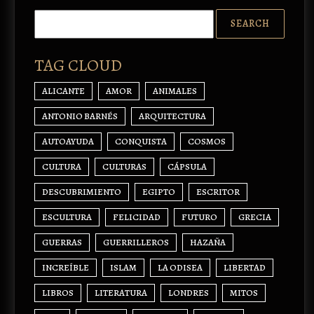
TAG CLOUD
ALICANTE
AMOR
ANIMALES
ANTONIO BARNÉS
ARQUITECTURA
AUTOAYUDA
CONQUISTA
COSMOS
CULTURA
CULTURAS
CÁPSULA
DESCUBRIMIENTO
EGIPTO
ESCRITOR
ESCULTURA
FELICIDAD
FUTURO
GRECIA
GUERRAS
GUERRILLEROS
HAZAÑA
INCREÍBLE
ISLAM
LA ODISEA
LIBERTAD
LIBROS
LITERATURA
LONDRES
MITOS