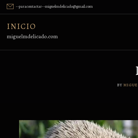
Skip
--paracontactar--miguelmdelicado@gmail.com
to
content
INICIO
miguelmdelicado.com
BY
MIGUE