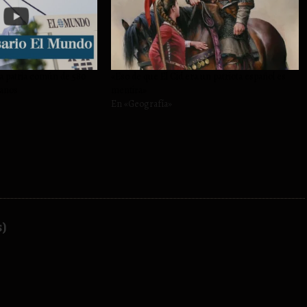
na patria común de 580
«Eso de que El Cid era un patriota español es
manos
mentira»
En «Geografía»
s)