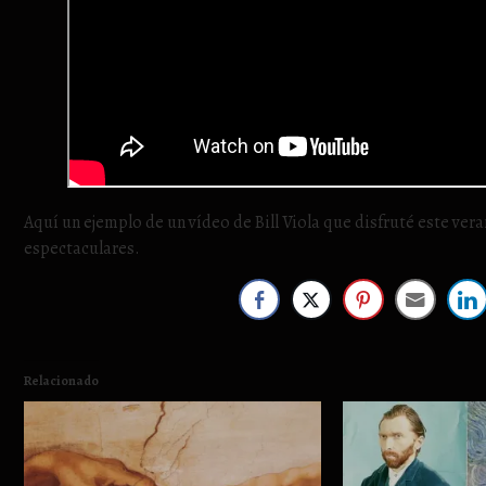
Aquí un ejemplo de un vídeo de Bill Viola que disfruté este ve
espectaculares.
Relacionado