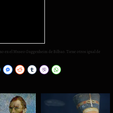
rano en el Museo Guggenheim de Bilbao. Tiene otros igual de