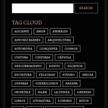
TAG CLOUD
ALICANTE
AMOR
ANIMALES
ANTONIO BARNÉS
ARQUITECTURA
AUTOAYUDA
CONQUISTA
COSMOS
CULTURA
CULTURAS
CÁPSULA
DESCUBRIMIENTO
EGIPTO
ESCRITOR
ESCULTURA
FELICIDAD
FUTURO
GRECIA
GUERRAS
GUERRILLEROS
HAZAÑA
INCREÍBLE
ISLAM
LA ODISEA
LIBERTAD
LIBROS
LITERATURA
LONDRES
MITOS