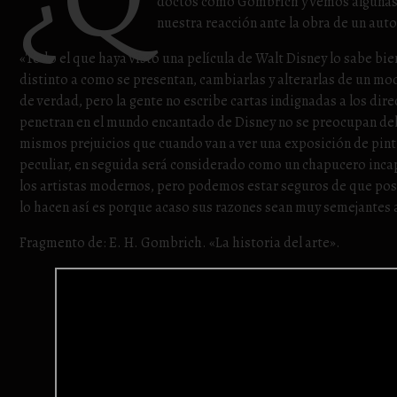
doctos como Gombrich y vemos algunas 
nuestra reacción ante la obra de un auto
«Todo el que haya visto una película de Walt Disney lo sabe b
distinto a como se presentan, cambiarlas y alterarlas de un mod
de verdad, pero la gente no escribe cartas indignadas a los dir
penetran en el mundo encantado de Disney no se preocupan del 
mismos prejuicios que cuando van a ver una exposición de pint
peculiar, en seguida será considerado como un chapucero inc
los artistas modernos, pero podemos estar seguros de que pose
lo hacen así es porque acaso sus razones sean muy semejantes a
Fragmento de: E. H. Gombrich. «La historia del arte».