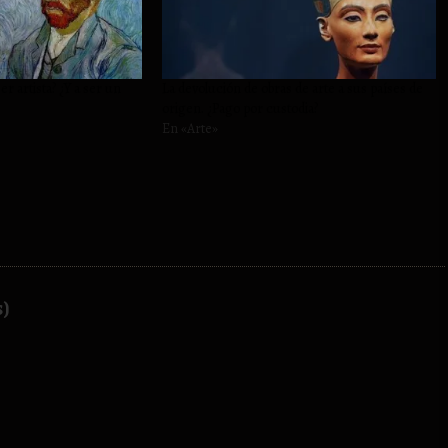
r artista? ¿Y a ser un
La devolución de obras de arte a sus países de
origen. ¿Pago por custodia?
En «Arte»
s)