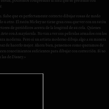
obras, podremos comprender la idea que se pretende con
r.
ien. Sabe que es perfectamente correcto dibujar cosas de modo
o u otro. El ratón Mickey no tiene gran cosa que ver con un ratón
ectores de periódicos acerca de la longitud de su cola. Quienes
Arte con A mayúscula. No van a ver sus películas armados con los
ura moderna. Pero si un artista moderno dibuja algo a su manera
apaz de hacerlo mejor. Ahora bien, pensemos como queramos de
en conocimientos suficientes para dibujar con corrección. Si no
 las de Disney.»