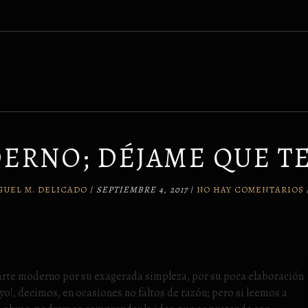
ERNO; DÉJAME QUE T
GUEL M. DELICADO
/
SEPTIEMBRE 4, 2017
/
NO HAY COMENTARIOS
 arte moderno por su exagerada simpleza, por su poca elaboración
yo!, decimos, en ocasiones no faltos de razón; pero si leemos a