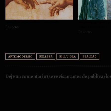
Nostalgias renacentistas. Comentarios
¿Se puede aprender a se
En «Arte»
genio? Comentarios
En «Arte»
ARTE MODERNO
BELLEZA
BILL VIOLA
FEALDAD
Deje un comentario (se revisan antes de publicarlo