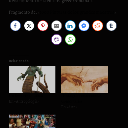
Renacimiento de la cultura grecorromana.»
Fragmento de: «
1000 Pinturas de los grandes maestros
».
Relacionado
Un Recorrido mítico
Nostalgias renacentistas.
En «Antropología»
Comentarios
En «Arte»