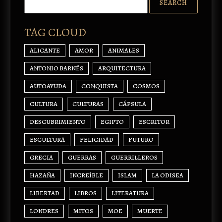
TAG CLOUD
ALICANTE
AMOR
ANIMALES
ANTONIO BARNÉS
ARQUITECTURA
AUTOAYUDA
CONQUISTA
COSMOS
CULTURA
CULTURAS
CÁPSULA
DESCUBRIMIENTO
EGIPTO
ESCRITOR
ESCULTURA
FELICIDAD
FUTURO
GRECIA
GUERRAS
GUERRILLEROS
HAZAÑA
INCREÍBLE
ISLAM
LA ODISEA
LIBERTAD
LIBROS
LITERATURA
LONDRES
MITOS
MOE
MUERTE