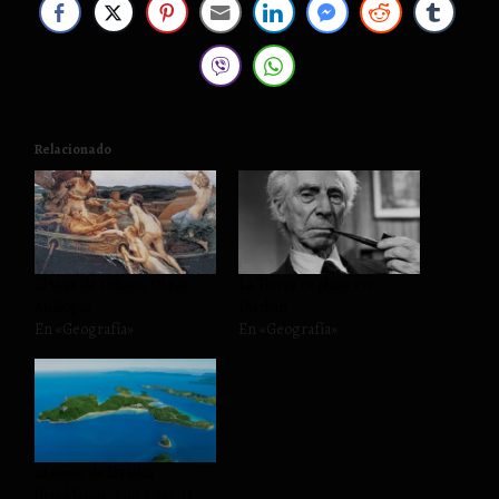
Relacionado
El viaje de Odiseo. Obras
La Tierra es plana en
Análogas
Durban
En «Geografía»
En «Geografía»
Al norte de las islas
Brooklands. Año 2.263 d.C.