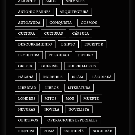
ALICANTE
AMOR
ANIMALES
ANTONIO BARNÉS
ARQUITECTURA
AUTOAYUDA
CONQUISTA
COSMOS
CULTURA
CULTURAS
CÁPSULA
DESCUBRIMIENTO
EGIPTO
ESCRITOR
ESCULTURA
FELICIDAD
FUTURO
GRECIA
GUERRAS
GUERRILLEROS
HAZAÑA
INCREÍBLE
ISLAM
LA ODISEA
LIBERTAD
LIBROS
LITERATURA
LONDRES
MITOS
MOE
MUERTE
NEVURAS
NOVELA
NOVELISTA
OBJETIVOS
OPERACIONES ESPECIALES
PINTURA
ROMA
SABIDURÍA
SOCIEDAD