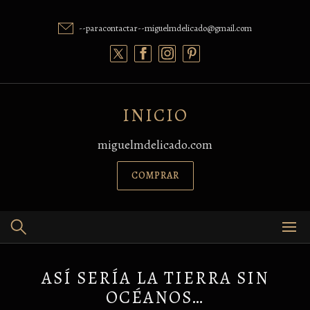
Skip
to
--paracontactar--miguelmdelicado@gmail.com
content
INICIO
miguelmdelicado.com
COMPRAR
ASÍ SERÍA LA TIERRA SIN
OCÉANOS…