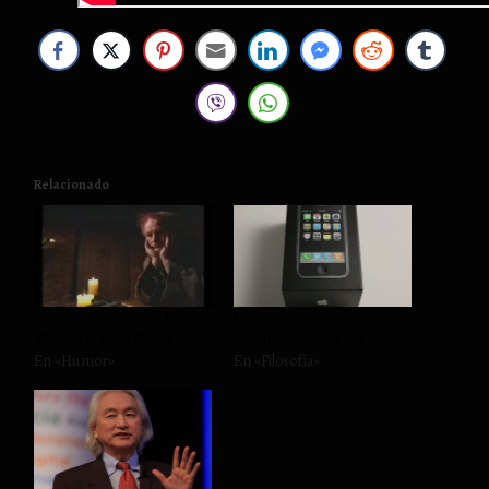
Relacionado
Nuevas tecnologías. Las
La presentación de tu
TICs de la Edad Media
producto… o de ti mismo
En «Humor»
En «Filosofía»