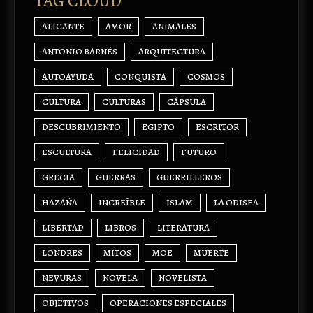
TAG CLOUD
ALICANTE
AMOR
ANIMALES
ANTONIO BARNÉS
ARQUITECTURA
AUTOAYUDA
CONQUISTA
COSMOS
CULTURA
CULTURAS
CÁPSULA
DESCUBRIMIENTO
EGIPTO
ESCRITOR
ESCULTURA
FELICIDAD
FUTURO
GRECIA
GUERRAS
GUERRILLEROS
HAZAÑA
INCREÍBLE
ISLAM
LA ODISEA
LIBERTAD
LIBROS
LITERATURA
LONDRES
MITOS
MOE
MUERTE
NEVURAS
NOVELA
NOVELISTA
OBJETIVOS
OPERACIONES ESPECIALES