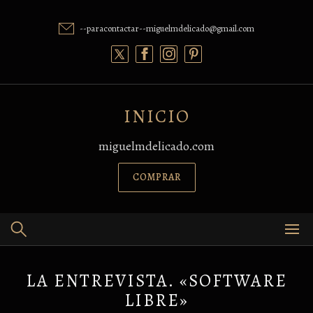
Skip
to
--paracontactar--miguelmdelicado@gmail.com
content
INICIO
miguelmdelicado.com
COMPRAR
LA ENTREVISTA. «SOFTWARE
LIBRE»