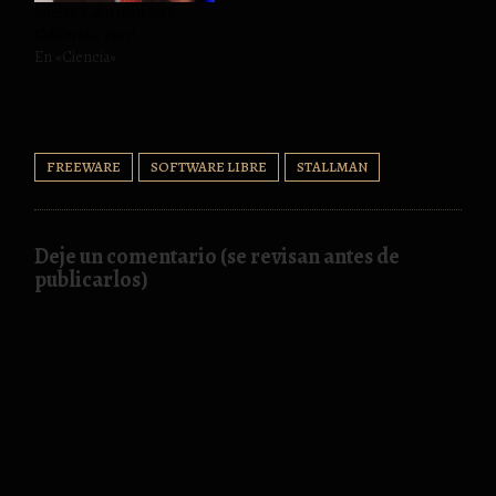
Michio Kaku (San José,
California, 1947),…
En «Ciencia»
FREEWARE
SOFTWARE LIBRE
STALLMAN
Deje un comentario (se revisan antes de
publicarlos)