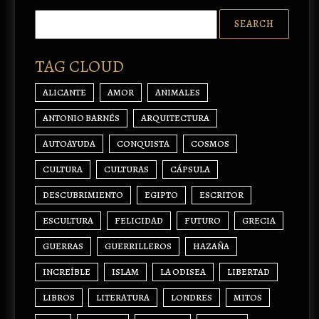
TAG CLOUD
ALICANTE
AMOR
ANIMALES
ANTONIO BARNÉS
ARQUITECTURA
AUTOAYUDA
CONQUISTA
COSMOS
CULTURA
CULTURAS
CÁPSULA
DESCUBRIMIENTO
EGIPTO
ESCRITOR
ESCULTURA
FELICIDAD
FUTURO
GRECIA
GUERRAS
GUERRILLEROS
HAZAÑA
INCREÍBLE
ISLAM
LA ODISEA
LIBERTAD
LIBROS
LITERATURA
LONDRES
MITOS