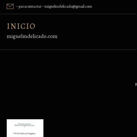
Skip
--paracontactar--miguelmdelicado@gmail.com
to
content
INICIO
miguelmdelicado.com