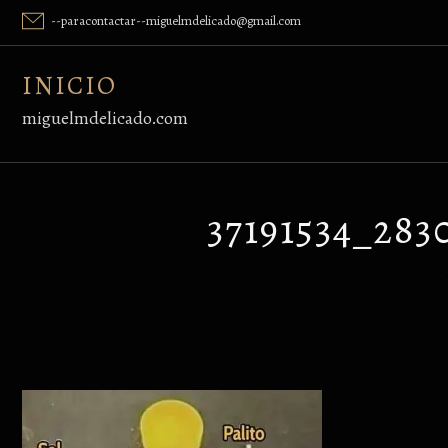
Skip
--paracontactar--miguelmdelicado@gmail.com
to
content
INICIO
miguelmdelicado.com
37191534_283