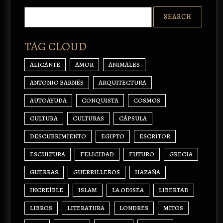
TAG CLOUD
ALICANTE
AMOR
ANIMALES
ANTONIO BARNÉS
ARQUITECTURA
AUTOAYUDA
CONQUISTA
COSMOS
CULTURA
CULTURAS
CÁPSULA
DESCUBRIMIENTO
EGIPTO
ESCRITOR
ESCULTURA
FELICIDAD
FUTURO
GRECIA
GUERRAS
GUERRILLEROS
HAZAÑA
INCREÍBLE
ISLAM
LA ODISEA
LIBERTAD
LIBROS
LITERATURA
LONDRES
MITOS