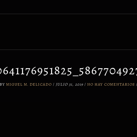
0641176951825_58677049
BY
MIGUEL M. DELICADO
/
JULIO 31, 2019
/
NO HAY COMENTARIOS