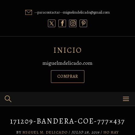
Skip
to
--paracontactar--miguelmdelicado@gmail.com
content
INICIO
miguelmdelicado.com
COMPRAR
171209-BANDERA-COE-777×437
BY
MIGUEL M. DELICADO
/
JULIO 28, 2019
/
NO HAY