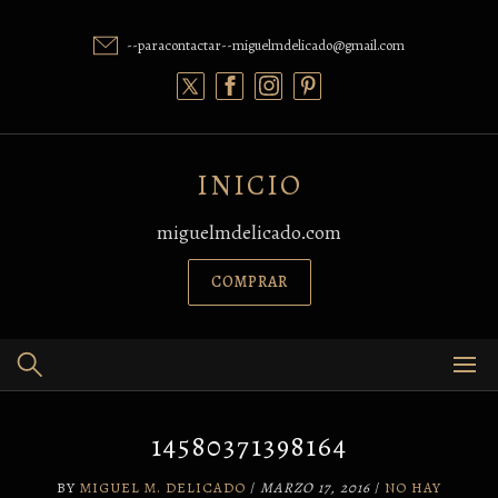
Skip
to
--paracontactar--miguelmdelicado@gmail.com
content
INICIO
miguelmdelicado.com
COMPRAR
14580371398164
BY
MIGUEL M. DELICADO
/
MARZO 17, 2016
/
NO HAY