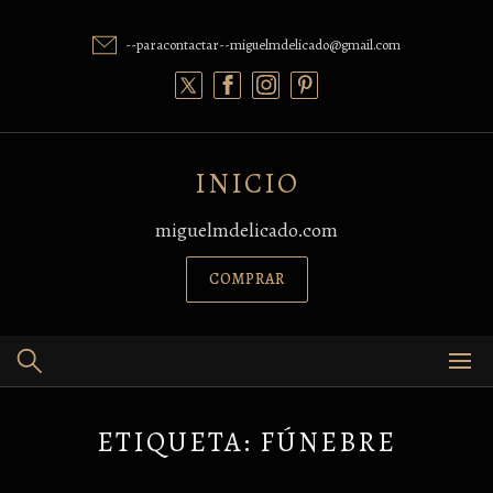
Skip
to
--paracontactar--miguelmdelicado@gmail.com
content
INICIO
miguelmdelicado.com
COMPRAR
ETIQUETA:
FÚNEBRE