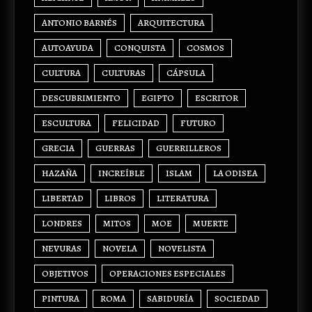
ANTONIO BARNÉS
ARQUITECTURA
AUTOAYUDA
CONQUISTA
COSMOS
CULTURA
CULTURAS
CÁPSULA
DESCUBRIMIENTO
EGIPTO
ESCRITOR
ESCULTURA
FELICIDAD
FUTURO
GRECIA
GUERRAS
GUERRILLEROS
HAZAÑA
INCREÍBLE
ISLAM
LA ODISEA
LIBERTAD
LIBROS
LITERATURA
LONDRES
MITOS
MOE
MUERTE
NEVURAS
NOVELA
NOVELISTA
OBJETIVOS
OPERACIONES ESPECIALES
PINTURA
ROMA
SABIDURÍA
SOCIEDAD