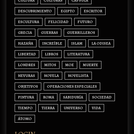
CULTURA
CULTURAS
CÁPSULA
DESCUBRIMIENTO
EGIPTO
ESCRITOR
ESCULTURA
FELICIDAD
FUTURO
GRECIA
GUERRAS
GUERRILLEROS
HAZAÑA
INCREÍBLE
ISLAM
LA ODISEA
LIBERTAD
LIBROS
LITERATURA
LONDRES
MITOS
MOE
MUERTE
NEVURAS
NOVELA
NOVELISTA
OBJETIVOS
OPERACIONES ESPECIALES
PINTURA
ROMA
SABIDURÍA
SOCIEDAD
TIEMPO
TIERRA
UNIVERSO
VIDA
ÁTOMO
LOGIN