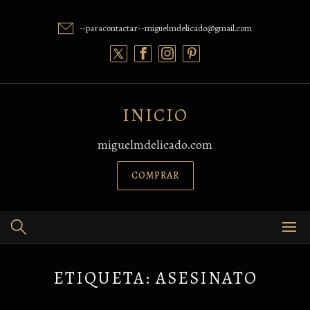
Skip
to
--paracontactar--miguelmdelicado@gmail.com
content
INICIO
miguelmdelicado.com
COMPRAR
ETIQUETA:
ASESINATO